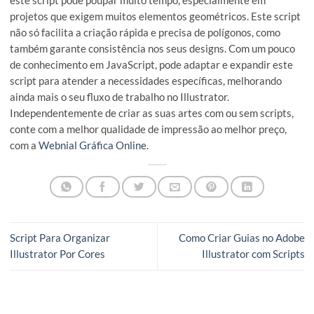
polygonPath.stroked = true;

polygonPath.strokeWidth = 2;

var black = new RGBColor();

black.red = 0;

black.green = 0;

black.blue = 0;

polygonPath.strokeColor = black;

polygonPath.filled = true;

var fillColor = new RGBColor();

fillColor.red = 255;

fillColor.green = 255;

fillColor.blue = 0;

polygonPath.fillColor = fillColor;

O script define a aparência do polígono, aplicando um conto
preto e um preenchimento amarelo.
Conclusão