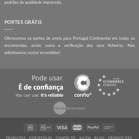
Illustrator Por Cores
Illustrator com Sc
SOBRE NÓS
A Webnial - Gráfica Online está no mercado desde 2013. A nossa 
é acrescentar valor às pequenas e médias empresas, com serviç
qualidade, preços competitivos e know-how.
PEÇA UM ORÇAMENTO
Não encontrou o que procura? Necessita de entrega da encomend
prazo mais curto?
Contacte-nos
, seremos rápidos a responder!