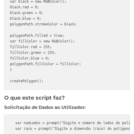
}

// Criar o caminho do polígono

var polygonPath = layer.pathItems.add();

polygonPath.setEntirePath(vertices);

// Fechar o caminho

polygonPath.closed = true;

// Definir a aparência do polígono

polygonPath.stroked = true;

polygonPath.strokeWidth = 2;

var black = new RGBColor();

black.red = 0;

black.green = 0;

black.blue = 0;

polygonPath.strokeColor = black;

polygonPath.filled = true;

var fillColor = new RGBColor();

fillColor.red = 255;

fillColor.green = 255;
