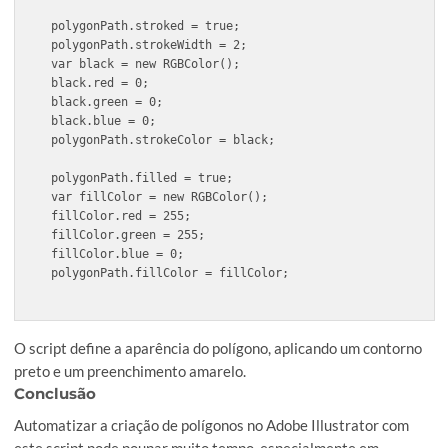
}
O script calcula os vértices do polígono. A cada iteração do 
ele determina a posição de um vértice baseado no ângulo e 
raio, e armazena as coordenadas no array
.
vertices
Desenho do Polígono
:
var polygonPath = layer.pathItems.add();

polygonPath.setEntirePath(vertices);

polygonPath.closed = true;
m caminho que representa o polígono é criado usando as
coordenadas armazenadas. O caminho é fechado para forma
polígono.
Definição da Aparência
: