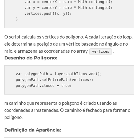
var layer = doc.layers.add();

layer.name = "Polígono";
Um novo documento e uma nova camada são criados no Ad
Illustrator. A camada é nomeada como “Polígono” para facili
identificação.
Cálculo dos Vértices
:
var centerX = doc.width / 2;

var centerY = doc.height / 2;

var angleStep = 360 / numLados;

var vertices = [];

for (var i = 0; i < numLados; i++) {

    var angle = (angleStep * i) * (Math.PI / 180);

    var x = centerX + raio * Math.cos(angle);

    var y = centerY + raio * Math.sin(angle);

    vertices.push([x, y]);
