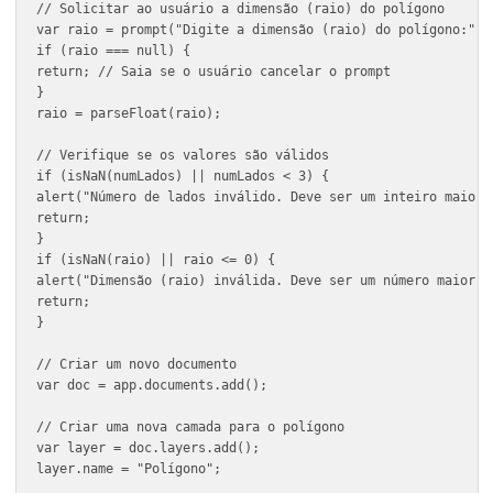
// Solicitar ao usuário o número de lados do polígono
var numLados = prompt("Digite o número de lados do po
if (numLados === null) {

return; // Saia se o usuário cancelar o prompt

}

numLados = parseInt(numLados);

// Solicitar ao usuário a dimensão (raio) do polígono
var raio = prompt("Digite a dimensão (raio) do polígo
if (raio === null) {

return; // Saia se o usuário cancelar o prompt

}

raio = parseFloat(raio);

// Verifique se os valores são válidos

if (isNaN(numLados) || numLados < 3) {

alert("Número de lados inválido. Deve ser um inteiro 
return;

}

if (isNaN(raio) || raio <= 0) {

alert("Dimensão (raio) inválida. Deve ser um número m