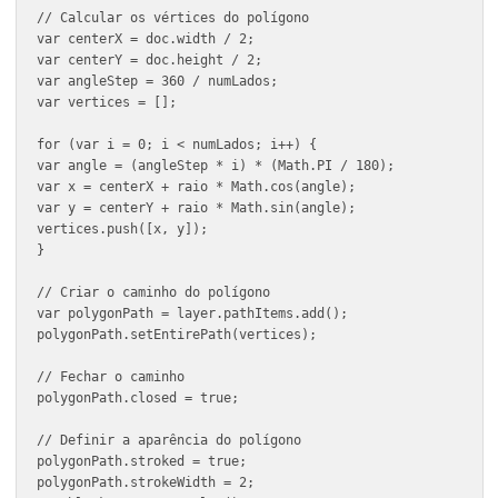
return;

}

// Criar um novo documento

var doc = app.documents.add();

// Criar uma nova camada para o polígono

var layer = doc.layers.add();

layer.name = "Polígono";

// Calcular os vértices do polígono

var centerX = doc.width / 2;

var centerY = doc.height / 2;

var angleStep = 360 / numLados;

var vertices = [];

for (var i = 0; i < numLados; i++) {

var angle = (angleStep * i) * (Math.PI / 180);

var x = centerX + raio * Math.cos(angle);

var y = centerY + raio * Math.sin(angle);

vertices.push([x, y]);
