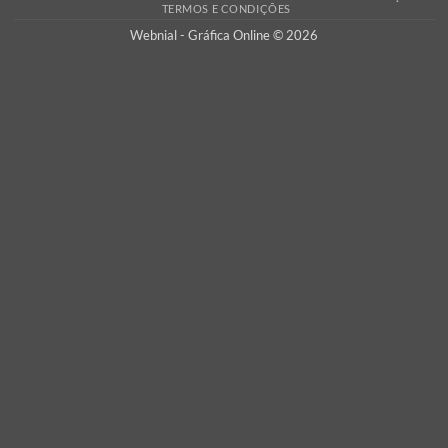
QUALIDADE
Ao encomendar com a Webnial está a garantir qualidade ao melhor 
Todos os produtos produzidos por nós cumprem com os mais 
padrões de qualidade impressão.
PORTES GRÁTIS
Oferecemos os portes de envio para Portugal Continental em tod
encomendas, assim como a verificação dos seus ficheiros
adicionamos custos escondidos!