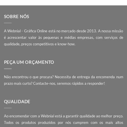
Automatizar a criação de polígonos no Adobe Illustrator co
este script pode poupar muito tempo, especialmente em
projetos que exigem muitos elementos geométricos. Este sc
não só facilita a criação rápida e precisa de polígonos, como
também garante consistência nos seus designs. Com um po
de conhecimento em JavaScript, pode adaptar e expandir e
script para atender a necessidades específicas, melhorando
ainda mais o seu fluxo de trabalho no Illustrator.
Independentemente de criar as suas artes com ou sem scrip
conte com a melhor qualidade de impressão ao melhor preço
com a
Webnial Gráfica Online
.
Script Para Organizar
Como Criar Guias no 