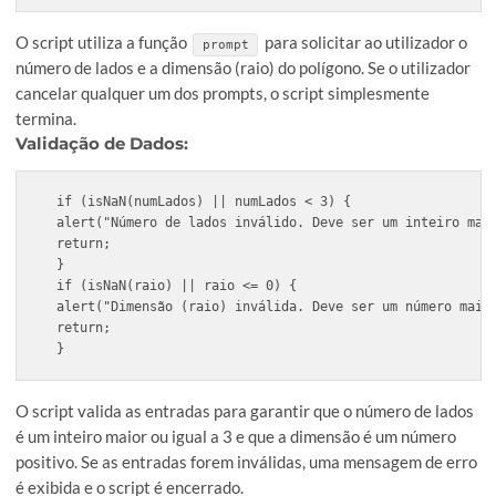
fillColor.blue = 0;

polygonPath.fillColor = fillColor;

}

createPolygon();
O que este script faz?
Solicitação de Dados ao Utilizador
:
var numLados = prompt("Digite o número de lados do 
var raio = prompt("Digite a dimensão (raio) do pol
O script utiliza a função
para solicitar ao utilizado
prompt
número de lados e a dimensão (raio) do polígono. Se o utiliz
cancelar qualquer um dos prompts, o script simplesmente
termina.
Validação de Dados
: