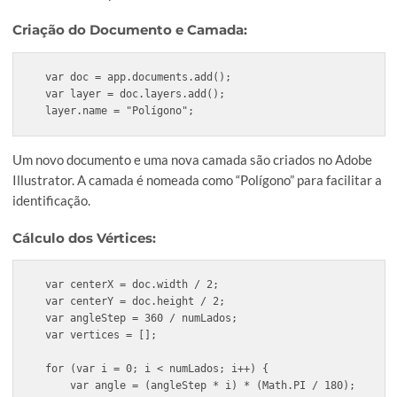
if (isNaN(numLados) || numLados < 3) {

alert("Número de lados inválido. Deve ser um inteir
return;

}

if (isNaN(raio) || raio <= 0) {

alert("Dimensão (raio) inválida. Deve ser um número
return;

}
O script valida as entradas para garantir que o número de l
é um inteiro maior ou igual a 3 e que a dimensão é um núme
positivo. Se as entradas forem inválidas, uma mensagem de
é exibida e o script é encerrado.
Criação do Documento e Camada
:
var doc = app.documents.add();
