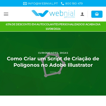
Skip
INFO@WEBNIAL.PT
800 180 479
to
content
65% DE DESCONTO EM AUTOCOLANTES PERSONALIZADOS! ACABA 
10/08/2026
CURIOSIDADES
,
DICAS
Como Criar um Script de Criação 
Polígonos no Adobe Illustrator