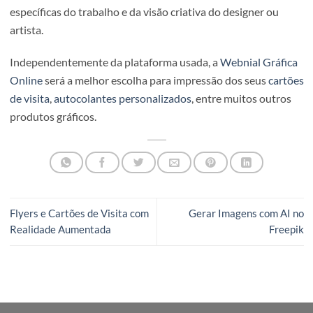
para maximizar opotencial criativo dos profissionais. Ass
futuro do design gráfico e da arte digital promete ser um
tapeçaria rica, tecida tanto com as pinceladas precisas do
Photoshop quanto com as surpreendentes criações da
inteligência artificial.
Em suma, enquanto o Photoshop oferece um terreno fami
com ferramentas detalhadas e controle fino, as platafor
de IA como DALL-E e Midjourney abrem as portas para a
experimentação e a descoberta rápida de novos conceito
visuais. A escolha entre um e outro, ou a decisão de comb
ambos, dependerá do contexto do projeto, das exigência
específicas do trabalho e da visão criativa do designer ou
artista.
Independentemente da plataforma usada, a
Webnial Grá