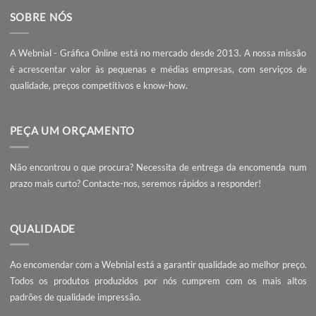
Online
será a melhor escolha para impressão dos seus
ca
de visita
,
autocolantes personalizados
, entre muitos outr
produtos gráficos.
Flyers e Cartões de Visita com
Gerar Imagens com 
Realidade Aumentada
Fr
SOBRE NÓS