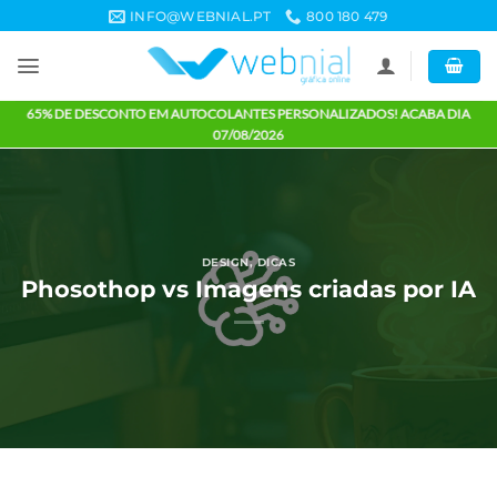
Skip
INFO@WEBNIAL.PT
800 180 479
to
content
65% DE DESCONTO EM AUTOCOLANTES PERSONALIZADOS! ACABA 
07/08/2026
DESIGN
,
DICAS
Phosothop vs Imagens criadas por