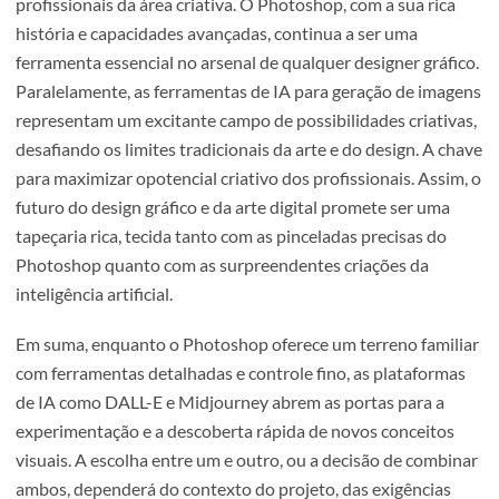
envolver uma combinação de ambas as tecnologias. O
Photoshop pode ser usado para refinar e aperfeiçoar im
geradas por IA, aplicando o toque final que apenas a mão
experiente de um designer pode proporcionar. Esta siner
entre o controlo meticuloso do Photoshop e a capacidad
generativa das ferramentas de IA tem o potencial de elev
design gráfico e a criação de arte digital a novos patamare
Num mundo em constante evolução tecnológica, a adapt
e a aprendizagem contínua são fundamentais para os
profissionais da área criativa. O Photoshop, com a sua ric
história e capacidades avançadas, continua a ser uma
ferramenta essencial no arsenal de qualquer designer gráf
Paralelamente, as ferramentas de IA para geração de ima
representam um excitante campo de possibilidades criati
desafiando os limites tradicionais da arte e do design. A 