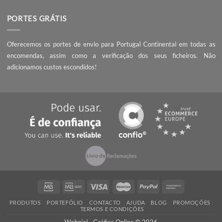
A Webnial - Gráfica Online está no mercado desde 2013. A nossa 
é acrescentar valor às pequenas e médias empresas, com serviç
qualidade, preços competitivos e know-how.
PEÇA UM ORÇAMENTO
Não encontrou o que procura? Necessita de entrega da encomend
prazo mais curto?
Contacte-nos
, seremos rápidos a responder!
QUALIDADE
Ao encomendar com a Webnial está a garantir qualidade ao melhor 
Todos os produtos produzidos por nós cumprem com os mais 
padrões de qualidade impressão.