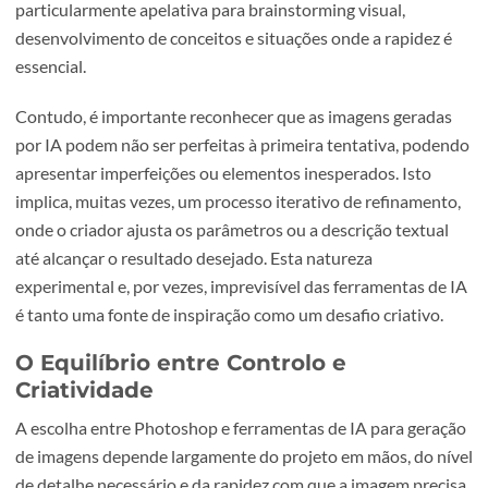
As ferramentas de geração de imagens baseadas em IA, 
DALL-E e Midjourney, representam uma nova era na cria
visual. Ao permitirem a geração de imagens a partir de
descrições textuais, estas plataformas abrem um novo
universo de possibilidades criativas. A capacidade de pro
visuais complexos e detalhados em questão de segundos
particularmente apelativa para brainstorming visual,
desenvolvimento de conceitos e situações onde a rapidez
essencial.
Contudo, é importante reconhecer que as imagens gerad
por IA podem não ser perfeitas à primeira tentativa, pod
apresentar imperfeições ou elementos inesperados. Isto
implica, muitas vezes, um processo iterativo de refinamen
onde o criador ajusta os parâmetros ou a descrição textu