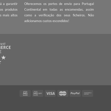
PORTES GRÁTIS
a Webnial está a garantir
Oferecemos os portes de envio par
r preço. Todos os produtos
Continental em todas as encomen
 cumprem com os mais altos
como a verificação dos seus fich
 impressão.
adicionamos custos escondidos!