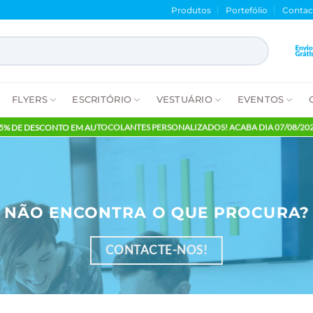
Produtos
Porte
NTES
FLYERS
ESCRITÓRIO
VESTUÁRIO
E
65% DE DESCONTO EM AUTOCOLANTES PERSONALIZADOS! ACABA
NÃO ENCONTRA O QUE PR
CONTACTE-NOS!