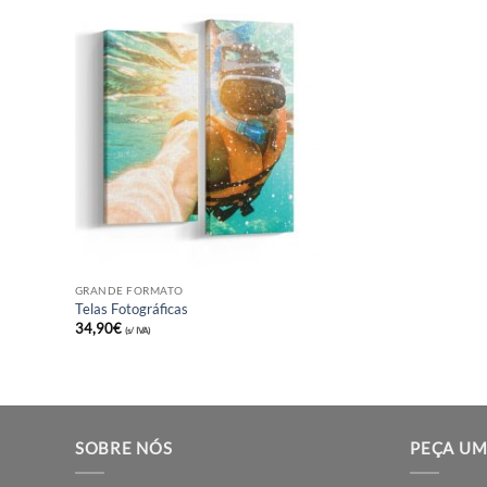
Banners
Cavaletes Pers
29,50
€
(s/ IVA)
De
23,90
€
(s/ IVA)
GRANDE FORMATO
Telas Fotográficas
34,90
€
(s/ IVA)