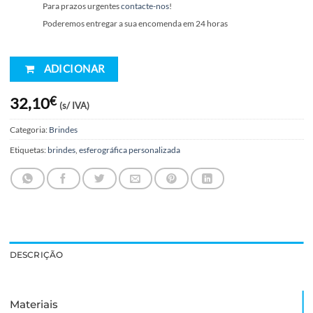
*
Serviço
*
Prazo de Entrega
Encomenda entregue até ao dia 18/08
Para prazos urgentes
contacte-nos
!
Poderemos entregar a sua encomenda em 24 horas
ADICIONAR
O
O
32,10
€
(s/ IVA)
preço
preço
original
atual
Categoria:
Brindes
era:
é:
Etiquetas:
brindes
,
esferográfica personalizada