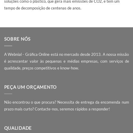
Fichero
Design Gráfico
Prazo de Entrega
Materiais
As nossas esferográficas são produzidas em alumínio de alta qualida
garantindo durabilidade e um toque de elegância. Este material ofer
um equilíbrio perfeito entre resistência e design sofisticado. Para al
disso, o alumínio reciclado é uma opção ecológica, ao contrário de
soluções como o plástico, que gera mais emissões de CO2, e tem um
tempo de decomposição de centenas de anos.
SOBRE NÓS