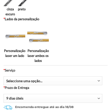
amarelo
laranja
rosa
vermelho
verde
azul
cin
cla
cinza
preto
escuro
*
Lados da personalização
Personalização
Personalização
laser um lado
laser ambos os
lados