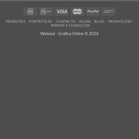
PORTES GRÁTIS
Oferecemos os portes de envio para Portugal Continental em tod
encomendas, assim como a verificação dos seus ficheiros
adicionamos custos escondidos!
Atm
Braintree
Visa
MasterCard
PayPal
Bank