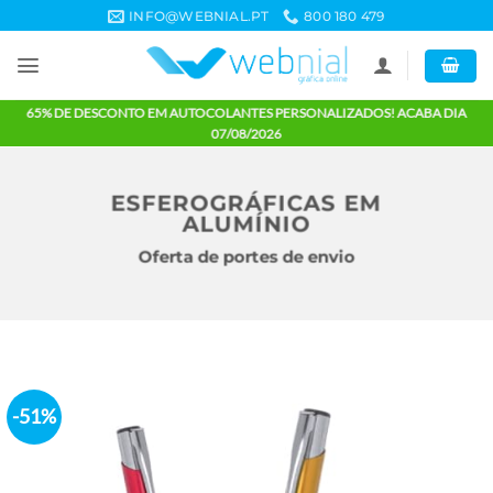
Skip
INFO@WEBNIAL.PT
800 180 479
to
content
65% DE DESCONTO EM AUTOCOLANTES PERSONALIZADOS! ACABA 
07/08/2026
ESFEROGRÁFICAS EM
ALUMÍNIO
Oferta de portes de envio
-51%