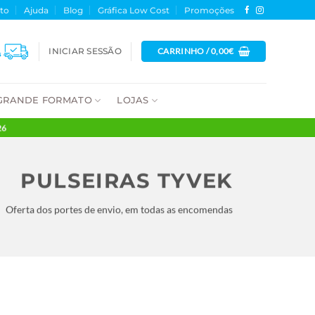
fólio
Contacto
Ajuda
Blog
Gráfica Low Cost
Promoç
INICIAR SESSÃO
CARRINHO /
0,
VENTOS
GRANDE FORMATO
LOJAS
 DIA 10/08/2026
PULSEIRAS TYVE
Oferta dos portes de envio, em todas as encomen