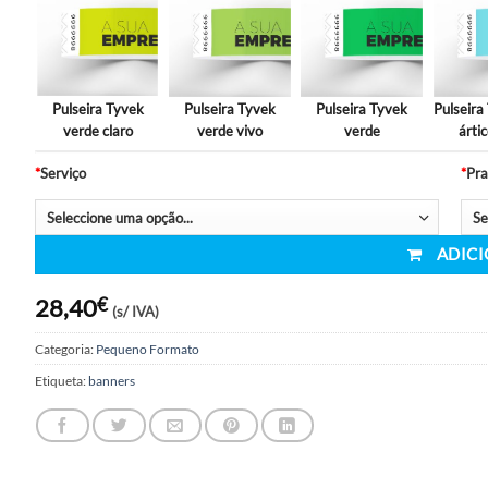
Pulseira Tyvek
Pulseira Tyvek
Pulseira Ty
branco
amarelo vivo
amarelo
Pulseira Tyvek
Pulseira Tyvek
Pulseira Ty
verde claro
verde vivo
verde
*
Serviço
28,40
€
(s/ IVA)