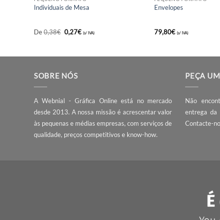
PEQUENO FORMATO
PEQUENO FORM
Individuais de Mesa
Envelopes
O
O
De
0,38
€
0,27
€
79,80
€
(s/ IVA)
(s/ IVA)
preço
preço
original
atual
era:
é:
0,38€.
0,27€.
SOBRE NÓS
PE
A Webnial - Gráfica Online está no mercado
Não