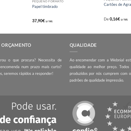
ATO
PEQUENO FORMATO
Papel timbrado
37,90
€
(s/ IVA)
ÇA UM ORÇAMENTO
QUALIDADE
 encontrou o que procura? Necessita de
Ao encomendar com 