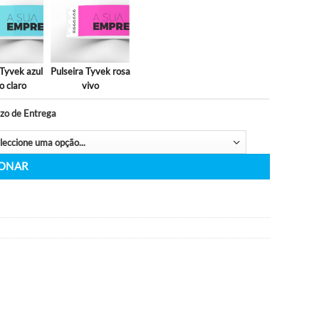
Pulseira Tyvek
Pulseira Tyvek
vek
Pulseira Tyvek
laranja vivo
vermelho
laranja vivo
Pulseira Tyvek rosa
vek
Pulseira Tyvek azul
vivo
ártico claro
*
Prazo de Entrega
ADICIONAR