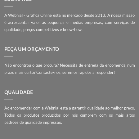
O
O
0,00
€
0,00
€
(s/ IVA)
O
O
16,90
€
7,90
€
preço
preço
(s/ IVA)
preço
preço
original
atual
original
atual
era:
é:
era:
é:
0,00€.
0,00€.
16,90€.
7,90€.
SOBRE NÓS
A Webnial - Gráfica Online está no mercado desde 2013. A nossa 
é acrescentar valor às pequenas e médias empresas, com serviç
qualidade, preços competitivos e know-how.
PEÇA UM ORÇAMENTO
Não encontrou o que procura? Necessita de entrega da encomend
prazo mais curto?
Contacte-nos
, seremos rápidos a responder!