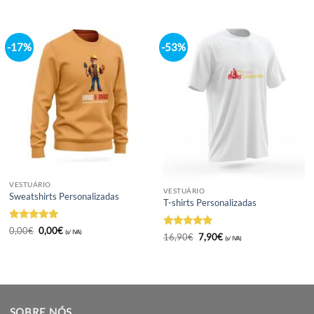
VESTUÁRIO
VESTUÁRIO
Softshells com Capuz
Softshells sem Capuz
De
34,70
€
De
34,70
€
(s/ IVA)
(s/ IVA)
-17%
-53%
VESTUÁRIO
VESTUÁRIO
Sweatshirts Personalizadas
T-shirts Personalizadas