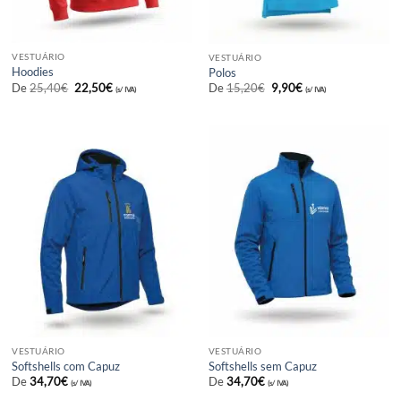
VESTUÁRIO
VESTUÁRIO
Hoodies
Polos
O
O
O
O
De
25,40
€
22,50
€
De
15,20
€
9,90
€
(s/ IVA)
(s/ IVA)
preço
preço
preço
preço
original
atual
original
atual
era:
é:
era:
é:
25,40€.
22,50€.
15,20€.
9,90€.