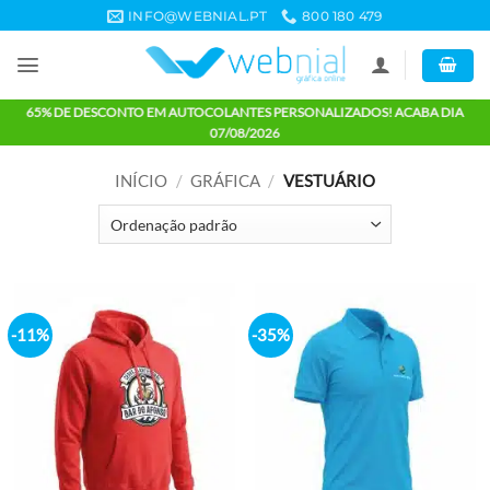
Skip
INFO@WEBNIAL.PT
800 180 479
to
content
65% DE DESCONTO EM AUTOCOLANTES PERSONALIZADOS! ACABA 
07/08/2026
INÍCIO
/
GRÁFICA
/
VESTUÁRIO
-11%
-35%