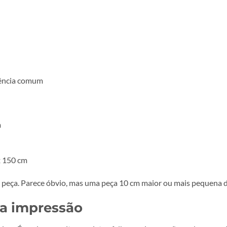
essão mais alta
rtos, a mesma peça resolve em qualquer um deles, basta aj
gem.
 conta
mesmo equipamento. Estes valores servem só como referênci
s
ma referência comum