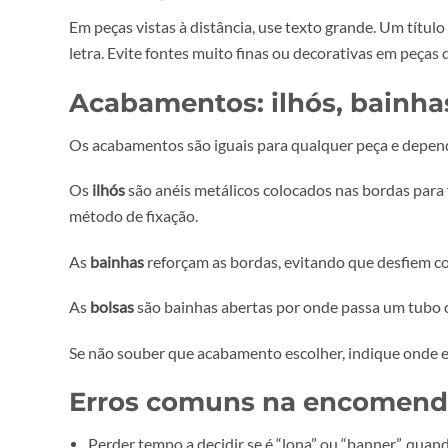
Para mais detalhe sobre resolução em grande for
Formato e cores
Entregue o ficheiro em PDF, TIFF ou AI em taman
precisão, indique as referências Pantone.
Margens e sangria
Coloque pelo menos 2 a 3 cm de sangria (bleed) 
Normalmente, 5 cm de margem interna chega para
Texto legível
Em peças vistas à distância, use texto grande. Um
letra. Evite fontes muito finas ou decorativas em 