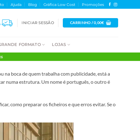
fólio
Contacto
Ajuda
Blog
Gráfica Low Cost
Promoç
INICIAR SESSÃO
CARRINHO /
0,
VENTOS
GRANDE FORMATO
LOJAS
 DIA 10/08/2026
loja online ou na boca de quem trabalha com publicidade, 
esticar ou fixar numa estrutura. Um nome é português, o o
a peça vai ficar, como preparar os ficheiros e que erros evi
ca Online
.