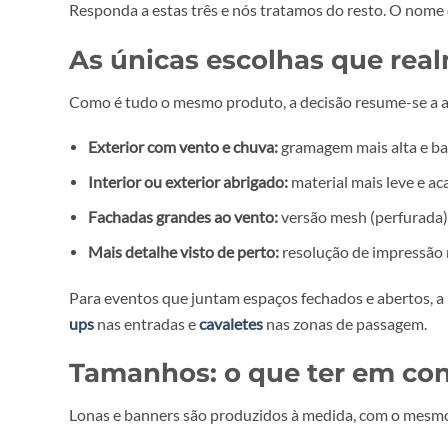
Por isso, não vale a pena perder tempo a decidir 
Onde vai ficar?
Exterior exposto ao vento e à c
Que tamanho?
Meça o espaço antes de definir
Como vai ser fixada?
Ilhós, bainhas, bolsas ou 
Responda a estas três e nós tratamos do resto.
As únicas escolhas que
Como é tudo o mesmo produto, a decisão resume-se
Exterior com vento e chuva:
gramagem mais alt
Interior ou exterior abrigado:
material mais le
Fachadas grandes ao vento:
versão mesh (per