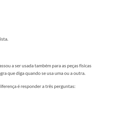
cisa de ser vista.
Com o tempo, passou a ser usada também para as peças física
sem nenhuma regra que diga quando se usa uma ou a outra.