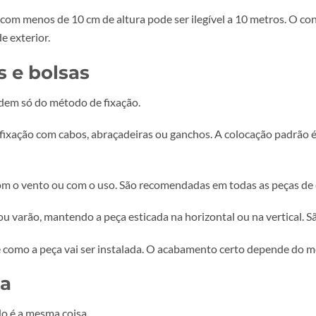
mato, o artigo sobre
resolução mínima para outdoors
pode 
ho real (1:1) ou em escala com indicação clara da escala 
em cada lado. Se a peça vai ser cortada ou levar ilhós, pr
 os ilhós.
 título com menos de 10 cm de altura pode ser ilegível a 10
peças de exterior.