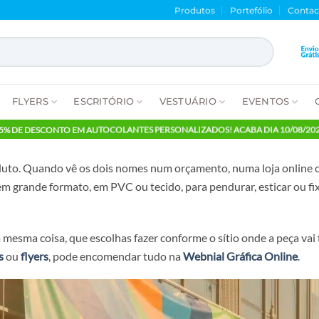
Produtos
Porte
NTES
FLYERS
ESCRITÓRIO
VESTUÁRIO
E
65% DE DESCONTO EM AUTOCOLANTES PERSONALIZADOS! ACABA
esmo produto. Quando vê os dois nomes num orçamento, numa 
essa em grande formato, em PVC ou tecido, para pendurar, 
são a mesma coisa, que escolhas fazer conforme o sítio onde 
avaletes
ou
flyers
, pode encomendar tudo na
Webnial Gráfi