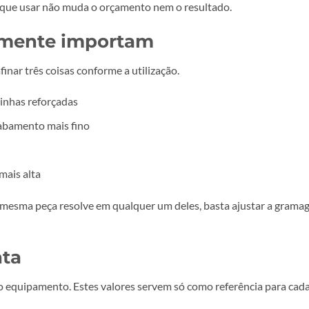
se o que precisa “é uma lona ou é um banner”. É a mesma cois
huva, ou interior abrigado.
 as medidas.
estrutura própria.
 O nome que usar não muda o orçamento nem o resultado.
 realmente importam
 a afinar três coisas conforme a utilização.
a e bainhas reforçadas
ve e acabamento mais fino
furada)