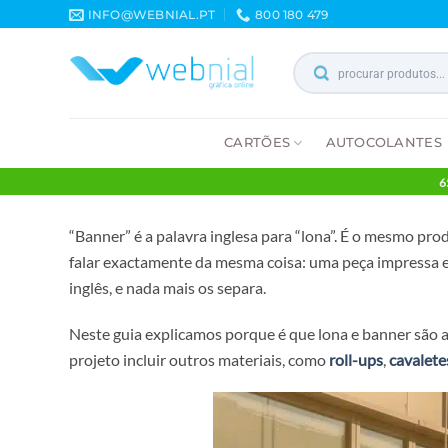
Skip
INFO@WEBNIAL.PT
800 180 479
to
content
Products
search
CARTÕES
AUTOCOLA
“Banner” é a palavra inglesa para “lona”. É o m
falar exactamente da mesma coisa: uma peça impr
inglês, e nada mais os separa.
Neste guia explicamos porque é que lona e banner 
projeto incluir outros materiais, como
roll-ups
,
c