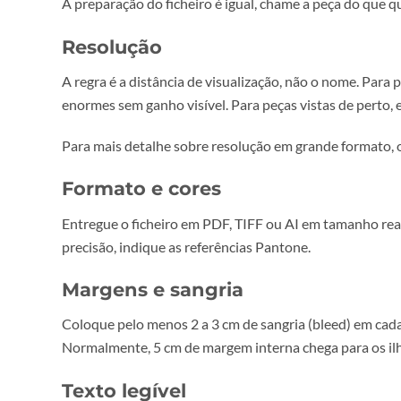
Peças mais pequenas
Balcão ou ponto de venda:
60 x 160 cm a 80 x
Stand de feira:
200 x 100 cm a 300 x 200 cm
Montra:
à medida da montra, normalmente at
Antes de encomendar, meça o espaço onde vai col
Como preparar ficheiros
A preparação do ficheiro é igual, chame a peça d
Resolução
A regra é a distância de visualização, não o nome
enormes sem ganho visível. Para peças vistas de