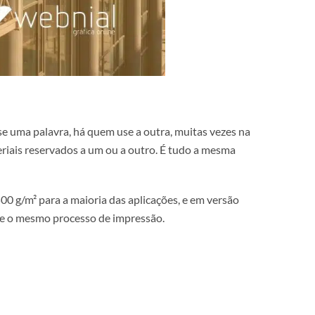
a. Há quem use uma palavra, há quem use a outra, muitas v
ona”, nem materiais reservados a um ou a outro. É tudo a m
te de 400 a 500 g/m² para a maioria das aplicações, e em ve
é o mesmo PVC e o mesmo processo de impressão.