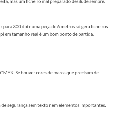
is pequena do que o espaço disponível estraga o resultado
o pode ser perfeita, mas um ficheiro mal preparado desilude
dpi chega. Subir para 300 dpi numa peça de 6 metros só gera 
e dúvida, 150 dpi em tamanho real é um bom ponto de partid