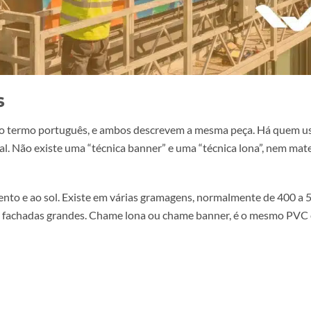
guês
 “lona” é o termo português, e ambos descrevem a mesma peç
 é igual. Não existe uma “técnica banner” e uma “técnica l
, ao vento e ao sol. Existe em várias gramagens, normalmen
 vento em fachadas grandes. Chame lona ou chame banner, 