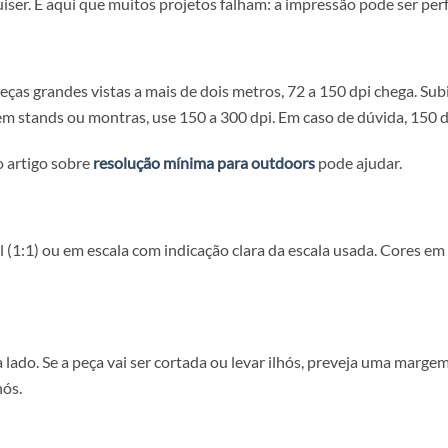
 200 cm
é 200 x 150 cm
ocar a peça. Parece óbvio, mas uma peça 10 cm maior ou ma
 para impressão
o que quiser. É aqui que muitos projetos falham: a impressã
. Para peças grandes vistas a mais de dois metros, 72 a 150 
 perto, em stands ou montras, use 150 a 300 dpi. Em caso d