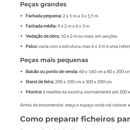
Mais detalhe visto de perto:
resolução de impr
Para eventos que juntam espaços fechados e abe
ups
nas entradas e
cavaletes
nas zonas de passa
Tamanhos: o que ter em
Lonas e banners são produzidos à medida, com o 
Peças grandes
Fachada pequena:
2 x 1 m a 3 x 1,5 m
Fachada média:
4 x 2 m a 6 x 3 m
Vedação de obra:
10 x 2 m ou mais, em secçõe
Palco:
varia com a estrutura, mas 6 x 3 m é u