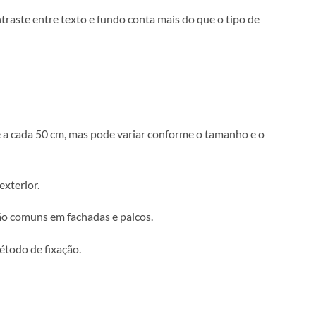
ajudar.
usada. Cores em CMYK. Se houver cores de marca que precisa
eveja uma margem de segurança sem texto nem elementos impo
 metros. O contraste entre texto e fundo conta mais do que 