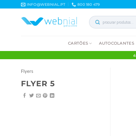
Skip
INFO@WEBNIAL.PT
800 180 479
to
content
Products
search
CARTÕES
AUTOCOLA
Flyers
FLYER 5