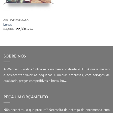
GRANDE FORMATO
Lonas
O
O
24,90
€
22,30
€
(s/ IVA)
preço
preço
original
atual
era:
é:
24,90€.
22,30€.
SOBRE NÓS
A Webnial - Gráfica Online está no mercado desde 2013. A nossa 
é acrescentar valor às pequenas e médias empresas, com serviç
qualidade, preços competitivos e know-how.