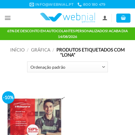
Skip
INFO@WEBNIAL.PT
800 180 479
to
content
65% DE DESCONTO EM AUTOCOLANTES PERSONALIZADOS! ACABA 
14/08/2026
INÍCIO
/
GRÁFICA
/
PRODUTOS ETIQUETADOS C
“LONA”
-10%