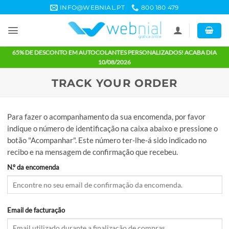
Skip
INFO@WEBNIAL.PT
800 180 479
to
content
65% DE DESCONTO EM AUTOCOLANTES PERSONALIZADOS! ACABA 
10/08/2026
TRACK YOUR ORDER
Para fazer o acompanhamento da sua encomenda, por favor
indique o número de identificação na caixa abaixo e pressio
botão "Acompanhar". Este número ter-lhe-á sido indicado n
recibo e na mensagem de confirmação que recebeu.
N.º da encomenda