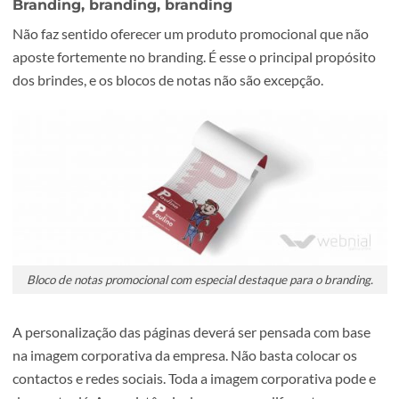
solução económica para qualquer orçamento.
Como tirar maior partido dos blocos
notas promocionais?
Os blocos de notas por si só não vão trazer mais vendas, 
menos que siga as 3 dicas que sugerimos abaixo.
Branding, branding, branding
Não faz sentido oferecer um produto promocional que n
aposte fortemente no branding. É esse o principal propós
dos brindes, e os blocos de notas não são excepção.