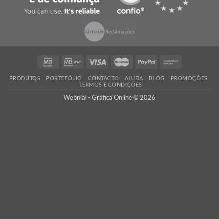
prazo mais curto?
Contacte-nos
, seremos rápidos a responder!
QUALIDADE
Ao encomendar com a Webnial está a garantir qualidade ao melhor 
Todos os produtos produzidos por nós cumprem com os mais 
padrões de qualidade impressão.
PORTES GRÁTIS
Oferecemos os portes de envio para Portugal Continental em tod
encomendas, assim como a verificação dos seus ficheiros
adicionamos custos escondidos!