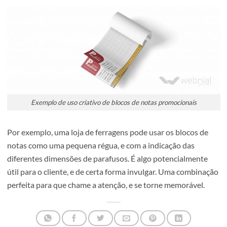
Este tipo de técnica de marketing acaba por ter um efeito
curto prazo, criando um sentido de urgência na compra,
atraindo assim novos clientes e impulsionando vendas.
Aposte na criatividade
A criatividade é um factor decisivo em todas as peças gráf
Nos blocos de notas não é excepção, e é a prova que
pequenos detalhes fazem uma grande diferença.
Aqui não há uma regra a ser seguida. Pelo contrário, deve
ter em conta algo único acerca da marca para criar um de
chamativo.