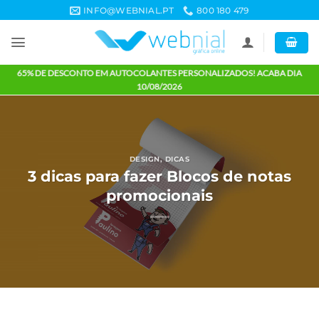
Skip
INFO@WEBNIAL.PT
800 180 479
to
content
65% DE DESCONTO EM AUTOCOLANTES PERSONALIZADOS! ACABA 
10/08/2026
DESIGN
,
DICAS
3 dicas para fazer Blocos de nota
promocionais