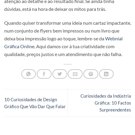
preços mais competitivos. Ao não depender de interacçõ
presenciais nem de processos manuais, há uma redução
natural de custos que se reflecte directamente no valor fi
Além disso, é possível simular diferentes configurações e
orçamentos de forma imediata, evitando surpresas ou
orçamentos demorados. No final, é uma solução mais
acessível e justa para qualquer tipo de cliente.
Considerações Finais
A impressão online já não é o futuro — é o presente. Rápi
acessível, personalizável e com qualidade profissional,
responde às exigências actuais do mercado, sem perder a
atenção ao detalhe e ao resultado final. Se ainda tinha
dúvidas, está na hora de deixar os mitos para trás.
Quando quiser transformar uma ideia num cartaz impact