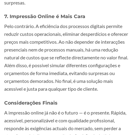
6. Encomendar Online é Confuso ou Arriscado
A usabilidade das plataformas de impressão online tem
evoluído imenso. Hoje, qualquer pessoa, mesmo sem
conhecimentos técnicos, consegue escolher um produto,
configurar as opções e enviar os seus ficheiros de forma
rápida. Há verificação automática de ficheiros, alertas de 
e até sugestões de melhoria. Além disso, o apoio ao client
está acessível por chat, email ou telefone para esclarecer
dúvidas. O processo está pensado para ser fluido, claro e
surpresas.
7. Impressão Online é Mais Cara
Pelo contrário. A eficiência dos processos digitais permit
reduzir custos operacionais, eliminar desperdícios e ofer