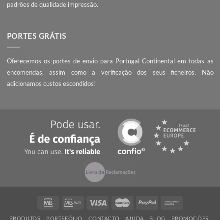
SOBRE NÓS
A Webnial - Gráfica Online está no mercado desde 2013. A nossa 
é acrescentar valor às pequenas e médias empresas, com serviç
qualidade, preços competitivos e know-how.
PEÇA UM ORÇAMENTO
Não encontrou o que procura? Necessita de entrega da encomend
prazo mais curto?
Contacte-nos
, seremos rápidos a responder!
QUALIDADE
Ao encomendar com a Webnial está a garantir qualidade ao melhor 
Todos os produtos produzidos por nós cumprem com os mais 