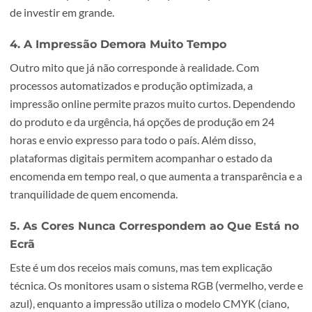
Mas com a impressão digital, isso mudou radicalmente.
Actualmente, podes encomendar desde uma unidade de
livro até mil exemplares, com um custo unitário justo e
competitivo. Isto significa menos desperdício, maior cont
de stock e a liberdade de testar materiais sem grandes
compromissos. Ideal para pequenas empresas, freelancer
artistas ou qualquer pessoa que queira experimentar ant
de investir em grande.
4. A Impressão Demora Muito Tempo
Outro mito que já não corresponde à realidade. Com
processos automatizados e produção optimizada, a
impressão online permite prazos muito curtos. Depende
do produto e da urgência, há opções de produção em 24
horas e envio expresso para todo o país. Além disso,