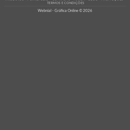
padrões de qualidade impressão.
PORTES GRÁTIS
Oferecemos os portes de envio para Portugal Continental em tod
encomendas, assim como a verificação dos seus ficheiros
adicionamos custos escondidos!