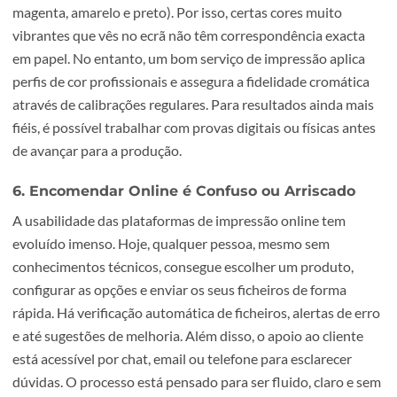
plataformas digitais permitem acompanhar o estado da
encomenda em tempo real, o que aumenta a transparênci
tranquilidade de quem encomenda.
5. As Cores Nunca Correspondem ao Que Está
Ecrã
Este é um dos receios mais comuns, mas tem explicação
técnica. Os monitores usam o sistema RGB (vermelho, ve
azul), enquanto a impressão utiliza o modelo CMYK (cian
magenta, amarelo e preto). Por isso, certas cores muito
vibrantes que vês no ecrã não têm correspondência exac
em papel. No entanto, um bom serviço de impressão apli
perfis de cor profissionais e assegura a fidelidade cromát
através de calibrações regulares. Para resultados ainda m
fiéis, é possível trabalhar com provas digitais ou físicas a
de avançar para a produção.