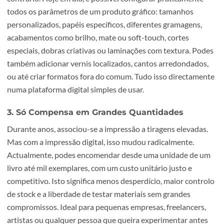
escolher um fornecedor com processos rigorosos e um
padrão de qualidade constante.
2. Não Dá Para Personalizar
A impressão online não limita o teu projecto. Muito pelo
contrário. Hoje em dia, é possível configurar praticament
todos os parâmetros de um produto gráfico: tamanhos
personalizados, papéis específicos, diferentes gramagens
acabamentos como brilho, mate ou soft-touch, cortes
especiais, dobras criativas ou laminações com textura. P
também adicionar vernis localizados, cantos arredondado
ou até criar formatos fora do comum. Tudo isso directam
numa plataforma digital simples de usar.
3. Só Compensa em Grandes Quantidades
Durante anos, associou-se a impressão a tiragens elevada