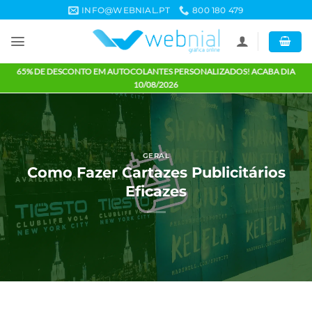
Skip
INFO@WEBNIAL.PT
800 180 479
to
content
65% DE DESCONTO EM AUTOCOLANTES PERSONALIZADOS! ACABA 
10/08/2026
GERAL
Como Fazer Cartazes Publicitário
Eficazes