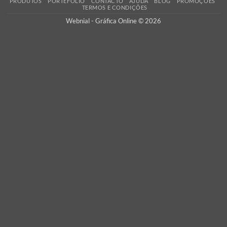
PORTES GRÁTIS
Oferecemos os portes de envio para Portugal Continental em tod
encomendas, assim como a verificação dos seus ficheiros
adicionamos custos escondidos!
Atm
Braintree
Visa
MasterCard
PayPal
Bank
Transf