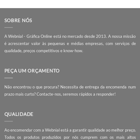
melhor gráfica em Portugal, transformando ideias em
projetos visuais de qualidade superior. Pode encomendar
seus
cartazes
no nosso site.
Kerning, Leading e Tracking
Cor Pantone de 2025: 
Explicados
Mo
SOBRE NÓS