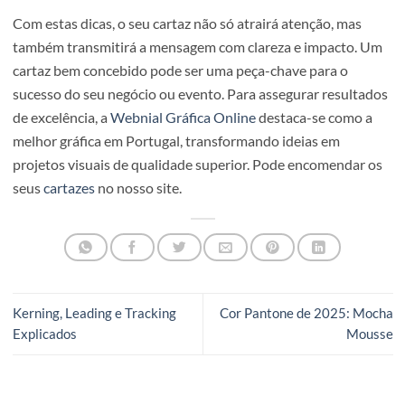
Considere onde o cartaz será colocado. Se for para um
outdoor, o design deve ser simples e legível a distância. P
lojas ou corredores, pode incluir mais detalhes.
9. Reforce a Identidade Visual
Inclua o logótipo e as cores da marca de forma subtil mas
visível. A coerência visual ajuda o público a associar o car
sua marca.
Com estas dicas, o seu cartaz não só atrairá atenção, mas
também transmitirá a mensagem com clareza e impacto.
cartaz bem concebido pode ser uma peça-chave para o
sucesso do seu negócio ou evento. Para assegurar result
de excelência, a
Webnial Gráfica Online
destaca-se como