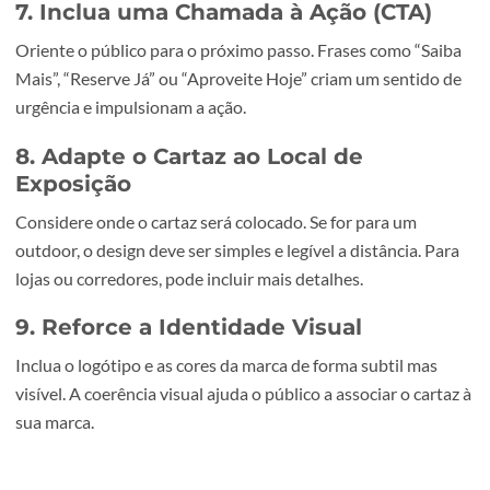
Exemplo:
Para um concerto, uma foto do artista principa
cores vibrantes cria impacto imediato.
6. Crie um Foco Visual
Identifique o elemento mais importante do cartaz e faça-
sobressair. Pode ser uma imagem, uma palavra-chave ou
promoção. Use espaço em branco para evitar distracção 
guiar o olhar do público para esse ponto focal.
7. Inclua uma Chamada à Ação (CTA)
Oriente o público para o próximo passo. Frases como “Sa
Mais”, “Reserve Já” ou “Aproveite Hoje” criam um sentido
urgência e impulsionam a ação.
8. Adapte o Cartaz ao Local de
Exposição