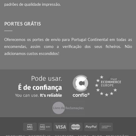
A Webnial - Gráfica Online está no mercado desde 2013. A nossa 
é acrescentar valor às pequenas e médias empresas, com serviç
qualidade, preços competitivos e know-how.
PEÇA UM ORÇAMENTO
Não encontrou o que procura? Necessita de entrega da encomend
prazo mais curto?
Contacte-nos
, seremos rápidos a responder!
QUALIDADE
Ao encomendar com a Webnial está a garantir qualidade ao melhor 
Todos os produtos produzidos por nós cumprem com os mais 
padrões de qualidade impressão.