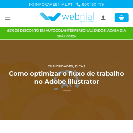
Skip
INFO@WEBNIAL.PT
800 180 479
to
content
65% DE DESCONTO EM AUTOCOLANTES PERSONALIZADOS! ACABA 
10/08/2026
CURIOSIDADES
,
DICAS
Como optimizar o fluxo de trabal
no Adobe Illustrator