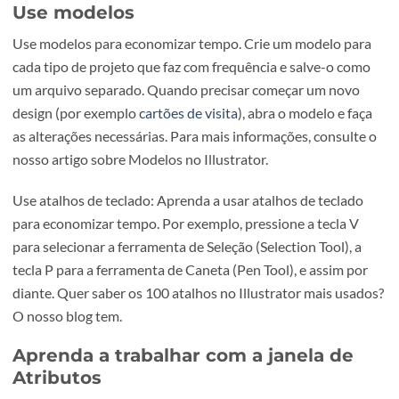
Antes de começar a trabalhar em um novo projeto, organ
seus arquivos. Crie pastas para cada projeto e mantenha
todas as imagens, fontes e recursos em uma única pasta. 
tornará mais fácil encontrar o que precisa e evita que voc
perca tempo a procurar ficheiros.
Use modelos
Use modelos para economizar tempo. Crie um modelo pa
cada tipo de projeto que faz com frequência e salve-o co
um arquivo separado. Quando precisar começar um nov
design (por exemplo
cartões de visita
), abra o modelo e f
as alterações necessárias. Para mais informações, consult
nosso artigo sobre Modelos no Illustrator.
Use atalhos de teclado: Aprenda a usar atalhos de teclad
para economizar tempo. Por exemplo, pressione a tecla V