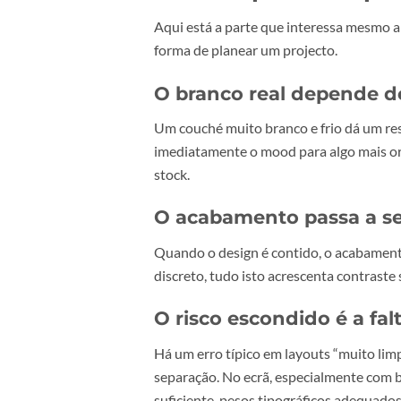
Textura como lingu
O branco abre portas a texturas su
tipo de design que recompensa at
Espaço negativo com
Cloud Dancer faz o espaço negativ
tornam-se parte do discurso.
Do ecrã para a im
Aqui está a parte que interessa m
forma de planear um projecto.
O branco real depen