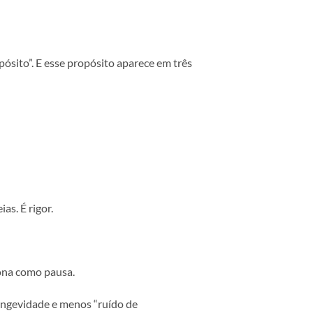
 ou reciclado puxa o branco para o quente e muda
r duas marcas diferentes, apenas por mudança de
, verniz localizado, relevo seco, hot stamping
rilha: ele deixa espaço para o material falar.
 finas que desaparecem, e fotografias com pouca
 pode ficar apagado. O segredo é simples: contraste
teoria