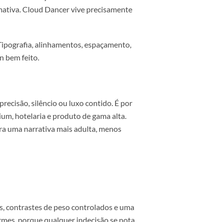
enos frio e mais táctil, com foco em materiais,
 cor
 é uma decisão. A diferença entre um branco frio e
uma cor chamativa. Cloud Dancer vive precisamente
e ser melhor. Tipografia, alinhamentos, espaçamento,
 para o design bem feito.
ico
ça, pureza, precisão, silêncio ou luxo contido. É por