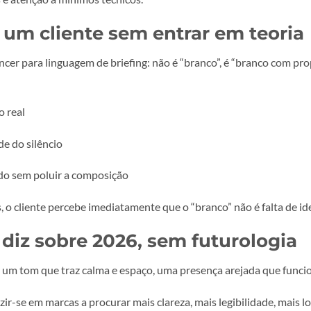
 um resultado mais “tecnológico” e limpo. Um papel natural
ais orgânico e editorial. O mesmo ficheiro pode comunica
a ser a cor
amento é que cria o momento. Laminação mate ou soft touch
traste sem recorrer a cor saturada. É aqui que Cloud Dancer b
 falta de contraste
to limpos”: texto demasiado leve, cinzentos tímidos, linhas
 com brilho alto, parece tudo delicado e elegante. No papel,
equados e atenção a mínimos técnicos.
to a um cliente sem entrar em 