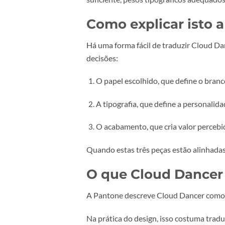
Um couché muito branco e frio dá
imediatamente o mood para algo m
stock.
O acabamento passa 
Quando o design é contido, o acab
discreto, tudo isto acrescenta con
O risco escondido é a
Há um erro típico em layouts “mui
separação. No ecrã, especialmente
suficiente, pesos tipográficos ad
Como explicar is