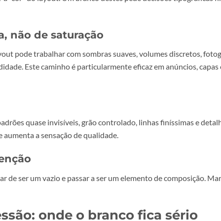
ade em áreas como cosmética, saúde, wellness, tecnologia, e
nham de ser brancas, mas porque um branco com intenção 
ial.
Dancer puxa o design para quatro movimentos muito concr
tagonista
 a tipografia ganha o palco. Serifas com carácter, grotescas
a ser a “cor” do layout. Um branco destes pede decisões ti
ombra, não de saturação
s, o layout pode trabalhar com sombras suaves, volumes di
profundidade. Este caminho é particularmente eficaz em an