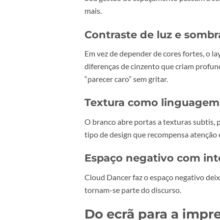
isso que se encaixa com naturalid
Não porque todas essas marcas te
ansiosa e com mais foco no essenc
Em termos de composição, Cloud 
Tipografia como pro
Quando a cor se retira da frente,
boa gestão de espaçamento passam 
mais.
Contraste de luz e s
Em vez de depender de cores forte
diferenças de cinzento que criam 
“parecer caro” sem gritar.