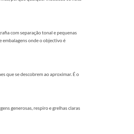
ditorial premium, hotelaria e produto de gama alta.
dá espaço para uma narrativa mais adulta, menos
etos:
 bem desenhadas, contrastes de peso controlados e uma
pográficas firmes, porque qualquer indecisão se nota
scretos, fotografia com separação tonal e pequenas
úncios, capas e embalagens onde o objectivo é