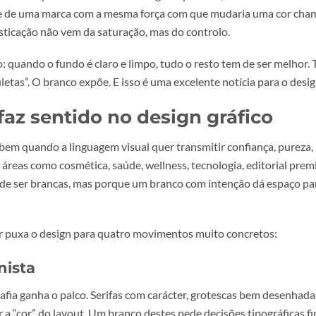
cia que já vinha a crescer em várias áreas: o minimalismo m
rem de perto, e não apenas pelo impacto imediato.
har que branco é ausência de
enas um fundo por defeito. Em branding e impressão, branco
lidade de uma marca com a mesma força com que mudaria 
e a sofisticação não vem da saturação, mas do controlo.
rático: quando o fundo é claro e limpo, tudo o resto tem d
er “muletas”. O branco expõe. E isso é uma excelente notícia
r faz sentido no design gráf
mente bem quando a linguagem visual quer transmitir confian