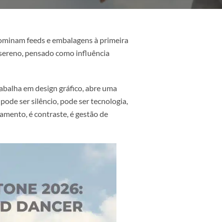
queles que dominam feeds e embalagens à primeira
branco leve e sereno, pensado como influência
e, para quem trabalha em design gráfico, abre uma
e ser luxo, pode ser silêncio, pode ser tecnologia,
papel, é acabamento, é contraste, é gestão de