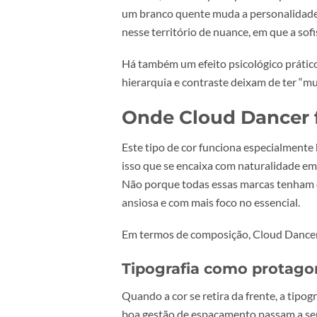
constantes.
Esta ideia liga bem com uma tendên
texturas e detalhes que se descob
O erro comum: ac
No ecrã, “branco” pode parecer ap
um branco quente muda a persona
nesse território de nuance, em qu
Há também um efeito psicológico p
hierarquia e contraste deixam de t
Onde Cloud Dance
Este tipo de cor funciona especial