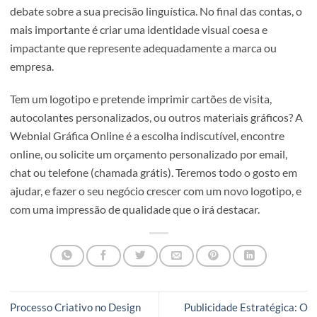
marca da concorrência e fortalece o reconhecimento da 
ao longo do tempo.
Considerações Finais:
Embora os termos “logótipo”, “logo” e “logomarca” sejam
frequentemente usados sem critério, é importante
compreender as suas distinções para uma comunicação c
e precisa. O logótipo concentra-se no texto estilizado, o 
pode ser puramente gráfico e o termo logomarca é objeto
debate sobre a sua precisão linguística. No final das conta
mais importante é criar uma identidade visual coesa e
impactante que represente adequadamente a marca ou
empresa.
Tem um logotipo e pretende imprimir cartões de visita,
autocolantes personalizados, ou outros materiais gráfico