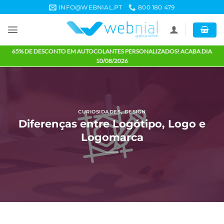
Skip
INFO@WEBNIAL.PT
800 180 479
to
content
65% DE DESCONTO EM AUTOCOLANTES PERSONALIZADOS! ACABA 
10/08/2026
CURIOSIDADES
,
DESIGN
Diferenças entre Logótipo, Logo 
Logomarca