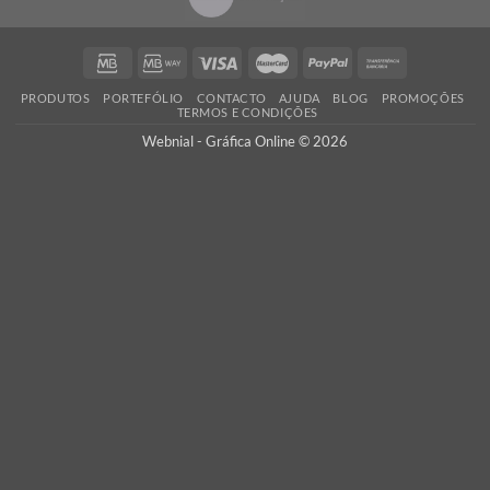
padrões de qualidade impressão.
PORTES GRÁTIS
Oferecemos os portes de envio para Portugal Continental em tod
encomendas, assim como a verificação dos seus ficheiros
adicionamos custos escondidos!