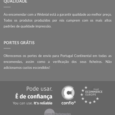
SOBRE NÓS
A Webnial - Gráfica Online está no mercado desde 2013. A nossa 
é acrescentar valor às pequenas e médias empresas, com serviç
qualidade, preços competitivos e know-how.
PEÇA UM ORÇAMENTO
Não encontrou o que procura? Necessita de entrega da encomend
prazo mais curto?
Contacte-nos
, seremos rápidos a responder!
QUALIDADE
Ao encomendar com a Webnial está a garantir qualidade ao melhor 
Todos os produtos produzidos por nós cumprem com os mais 