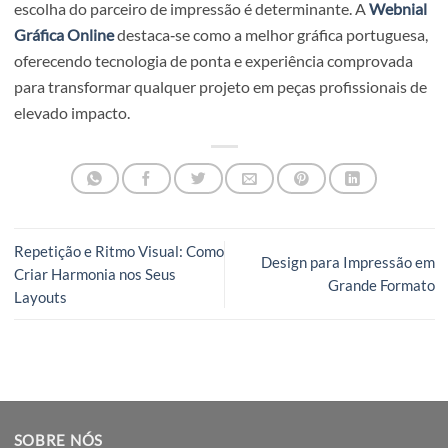
experimentar rapidamente múltiplas abordagens visuais
o risco ou custo associado a tentativas manuais extensiva
Este processo gera resultados mais criativos, inovadores 
visualmente apelativos.
Dominar a criação de ícones personalizados com Adobe
Illustrator e IA é uma vantagem decisiva para qualquer
designer gráfico moderno. Ao seguir os passos descritos
neste guia, poderás produzir rapidamente conjuntos
completos de ícones com aparência profissional e criativa
mantendo sempre total controlo sobre o resultado final.
Explora esta combinação poderosa entre Illustrator e
inteligência artificial para otimizar os teus projetos gráfic
surpreender clientes e elevar o teu trabalho a novos
patamares de qualidade e criatividade.