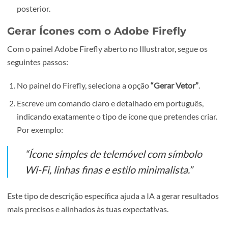
Se necessário, inicia sessão com a tua conta Adobe
Creative Cloud para ativares o plugin.
Cria um novo documento vetorial com dimensões
recomendadas de 500×500 px para cada ícone. Estas
dimensões permitem maior flexibilidade na aplicação
posterior.
Gerar Ícones com o Adobe Firefly
Com o painel Adobe Firefly aberto no Illustrator, segue o
seguintes passos:
No painel do Firefly, seleciona a opção
“Gerar Vetor”
.
Escreve um comando claro e detalhado em português,
indicando exatamente o tipo de ícone que pretendes cr
Por exemplo: