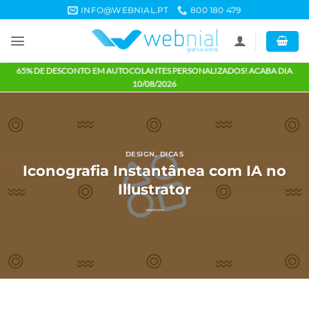
Skip
INFO@WEBNIAL.PT
800 180 479
to
content
65% DE DESCONTO EM AUTOCOLANTES PERSONALIZADOS! ACABA 
10/08/2026
DESIGN
,
DICAS
Iconografia Instantânea com IA 
Illustrator