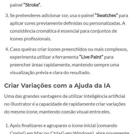
para corresponder exatamente ao que idealizaste.
Utiliza a ferramenta de
seleção direta (atalho A)
para
ajustar individualmente pontos, linhas e curvas. Esta
ferramenta permite modificar os contornos do ícone 
precisão.
Para garantir um visual uniforme e consistente, seleci
todas as linhas do ícone e define uma espessura padrã
nos contornos (por exemplo, 2 px). Faz isso através do
painel
“Stroke”
.
Se pretenderes adicionar cor, usa o painel
“Swatches”
p
aplicar cores previamente definidas ou personalizadas
consistência cromática é essencial para conjuntos de
ícones profissionais.
Caso queiras criar ícones preenchidos ou mais comple