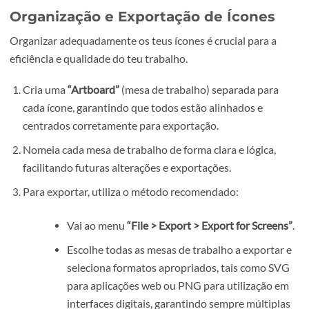
“Mesmo ícone com cantos arredondados.
“Adicionar sombra longa ao ícone.”
“Versão com traços mais grossos e estilo
bold.”
Avalia as opções geradas e importa aquelas que preferi
Repete os ajustes mencionados anteriormente se
necessário, garantindo que todas as variantes se
enquadram harmoniosamente num conjunto único.
Organização e Exportação de Ícones
Organizar adequadamente os teus ícones é crucial para a
eficiência e qualidade do teu trabalho.