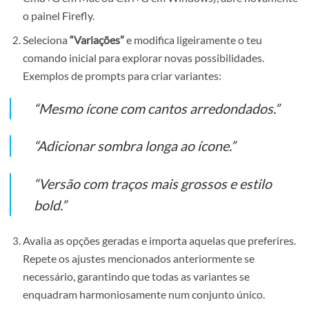
experimenta utilizar a ferramenta
“Live Paint”
para
preencher áreas rapidamente, mantendo sempre uma
visualização prévia e clara do resultado.
Criar Variações com a Ajuda da IA
Uma das grandes vantagens de utilizar inteligência artific
no Illustrator é a capacidade de rapidamente criar variaç
do mesmo ícone, mantendo coesão visual entre eles.
Após finalizares e agrupares o ícone inicial (comando
Cmd+G em Mac ou Ctrl+G em Windows), abre novam
o painel Firefly.
Seleciona
“Variações”
e modifica ligeiramente o teu
comando inicial para explorar novas possibilidades.
Exemplos de prompts para criar variantes: