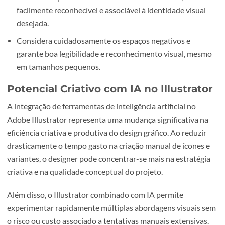
Nas opções de exportação SVG, ativa a minificação de
código para arquivos leves e rápidos a carregar.
Dicas Essenciais para Ícones
Profissionais
Para que os teus conjuntos de ícones sejam eficazes e
coerentes, considera as seguintes boas práticas:
Mantém a consistência da espessura dos contornos e
todos os ícones.
Define desde o início o estilo visual geral do teu conju
(minimalista, preenchido, com sombras, etc.) e manté
em todas as peças.
Utiliza uma paleta cromática limitada e coerente,