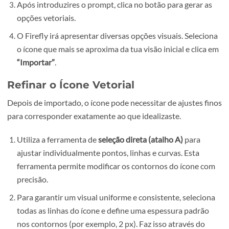
“Ícone simples de telemóvel com símbolo
Wi-Fi, linhas finas e estilo minimalista.”
Este tipo de descrição específica ajuda a IA a gerar result
mais precisos e alinhados às tuas expectativas.
Após introduzires o prompt, clica no botão para gerar 
opções vetoriais.
O Firefly irá apresentar diversas opções visuais. Selec
o ícone que mais se aproxima da tua visão inicial e clic
“Importar”
.
Refinar o Ícone Vetorial
Depois de importado, o ícone pode necessitar de ajustes 