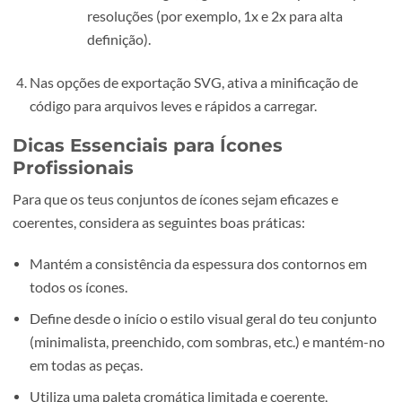
Cria uma
“Artboard”
(mesa de trabalho) separada par
cada ícone, garantindo que todos estão alinhados e
centrados corretamente para exportação.
Nomeia cada mesa de trabalho de forma clara e lógica,
facilitando futuras alterações e exportações.
Para exportar, utiliza o método recomendado:
Vai ao menu
“File > Export > Export for Scre
Escolhe todas as mesas de trabalho a exporta
seleciona formatos apropriados, tais como 
para aplicações web ou PNG para utilização
interfaces digitais, garantindo sempre múltip
resoluções (por exemplo, 1x e 2x para alta
definição).