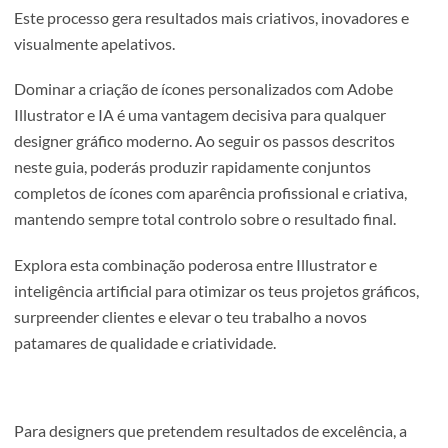
facilmente reconhecível e associável à identidade visu
desejada.
Considera cuidadosamente os espaços negativos e
garante boa legibilidade e reconhecimento visual, me
em tamanhos pequenos.
Potencial Criativo com IA no Illustrat
A integração de ferramentas de inteligência artificial no
Adobe Illustrator representa uma mudança significativa 
eficiência criativa e produtiva do design gráfico. Ao reduz
drasticamente o tempo gasto na criação manual de ícone
variantes, o designer pode concentrar-se mais na estraté
criativa e na qualidade conceptual do projeto.
Além disso, o Illustrator combinado com IA permite