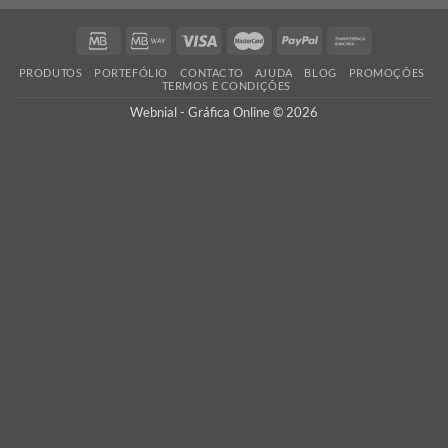
Ao encomendar com a Webnial está a garantir qualidade ao melhor 
Todos os produtos produzidos por nós cumprem com os mais 
padrões de qualidade impressão.
PORTES GRÁTIS
Oferecemos os portes de envio para Portugal Continental em tod
encomendas, assim como a verificação dos seus ficheiros
adicionamos custos escondidos!