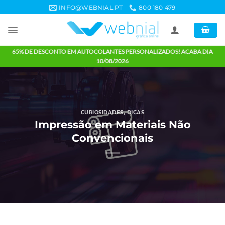
Skip
INFO@WEBNIAL.PT
800 180 479
to
content
65% DE DESCONTO EM AUTOCOLANTES PERSONALIZADOS! ACABA 
10/08/2026
CURIOSIDADES
,
DICAS
Impressão em Materiais Não
Convencionais