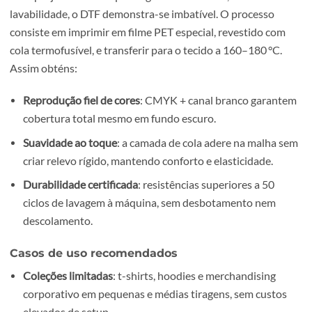
Vidro
: rotulagem e painéis decorativos, onde a impres
UV permite obter tonalidades opacas ou translúcidas
necessidade de pré-tratamento térmico.
DTF (Direct to Film): personalização
têxtil sem limites
Para projetos têxteis que exigem flexibilidade, detalhe e
lavabilidade, o DTF demonstra-se imbatível. O processo
consiste em imprimir em filme PET especial, revestido co
cola termofusível, e transferir para o tecido a 160–180 °C
Assim obténs:
Reprodução fiel de cores
: CMYK + canal branco gara
cobertura total mesmo em fundo escuro.
Suavidade ao toque
: a camada de cola adere na malha