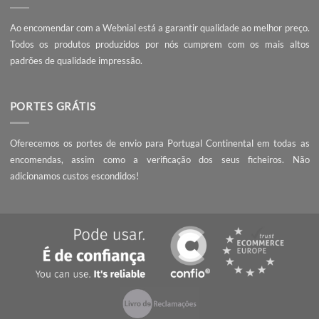
SOBRE NÓS
A Webnial - Gráfica Online está no mercado desde 2013. A nossa 
é acrescentar valor às pequenas e médias empresas, com serviç
qualidade, preços competitivos e know-how.
PEÇA UM ORÇAMENTO
Não encontrou o que procura? Necessita de entrega da encomend
prazo mais curto?
Contacte-nos
, seremos rápidos a responder!
QUALIDADE