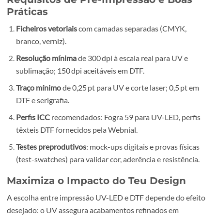
Embora o UV-LED e o DTF sejam as nossas tecnologias d
referência, mantemos processos complementares:
Sublimação térmica
em poliéster ou materiais com coa
adequado, ideal para brindes como canecas e azulejos
cores vívidas e permanentes.
Gravação e corte laser
(CO₂ ou fibra) para detalhe de
contornos e logótipos permanentes em madeira, acríli
ou metal, sem aplicação de tinta.
Requisitos de Pré-Impressão e Boas
Práticas
Ficheiros vetoriais
com camadas separadas (CMYK,
branco, verniz).
Resolução mínima
de 300 dpi à escala real para UV e