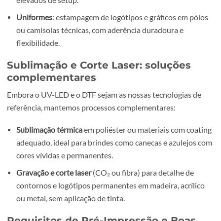
criar relevo rígido, mantendo conforto e elasticidade.
Durabilidade certificada
: resistências superiores a 50
ciclos de lavagem à máquina, sem desbotamento nem
descolamento.
Casos de uso recomendados
Coleções limitadas
: t-shirts, hoodies e merchandising
corporativo em pequenas e médias tiragens, sem cust
elevados de setup.
Uniformes
: estampagem de logótipos e gráficos em pó
ou camisolas técnicas, com aderência duradoura e
flexibilidade.
Sublimação e Corte Laser: soluções
complementares