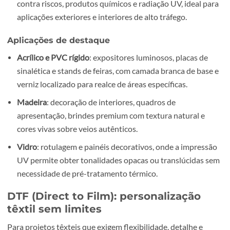
empenamentos e permitindo manuseamento imediato
Alta definição
: detalhes mínimos a partir de 0,25 pt sã
reproduzidos sem perda de nitidez.
Resistência superior
: as superfícies ficam protegidas
contra riscos, produtos químicos e radiação UV, ideal 
aplicações exteriores e interiores de alto tráfego.
Aplicações de destaque
Acrílico e PVC rígido
: expositores luminosos, placas d
sinalética e stands de feiras, com camada branca de ba
verniz localizado para realce de áreas específicas.
Madeira
: decoração de interiores, quadros de
apresentação, brindes premium com textura natural e
cores vivas sobre veios autênticos.