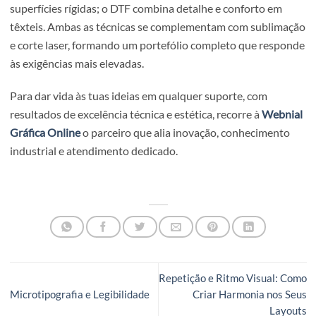
sublimação; 150 dpi aceitáveis em DTF.
Traço mínimo
de 0,25 pt para UV e corte laser; 0,5 pt 
DTF e serigrafia.
Perfis ICC
recomendados: Fogra 59 para UV-LED, perf
têxteis DTF fornecidos pela Webnial.
Testes preprodutivos
: mock-ups digitais e provas físic
(test-swatches) para validar cor, aderência e resistênci
Maximiza o Impacto do Teu Design
A escolha entre impressão UV-LED e DTF depende do efe
desejado: o UV assegura acabamentos refinados em
superfícies rígidas; o DTF combina detalhe e conforto em
têxteis. Ambas as técnicas se complementam com sublim
e corte laser, formando um portefólio completo que resp