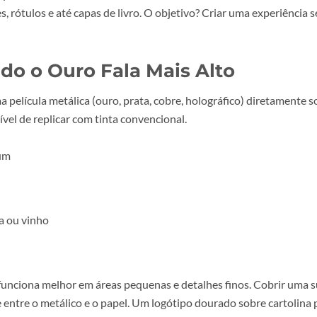
ressão
que acrescentam textura, brilho, relevo ou elemento
convites, rótulos e até capas de livro. O objetivo? Criar uma
am.
uando o Ouro Fala Mais Alto
ica uma película metálica (ouro, prata, cobre, holográfico) 
impossível de replicar com tinta convencional.
a premium
nto