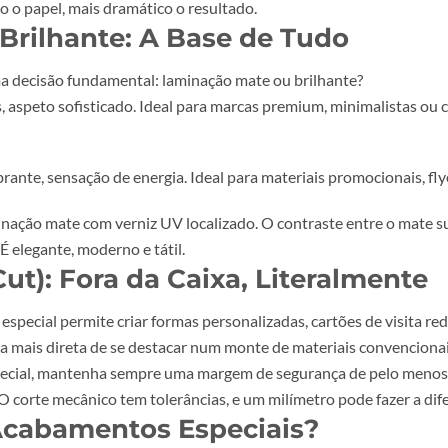
uro.
remium
equer papéis com gramagem mais alta (mínimo 300g/m²). Em 
 espesso o papel, mais dramático o resultado.
s. Brilhante: A Base de Tudo
, há uma decisão fundamental:
laminação mate ou brilhante
 sóbrias, aspeto sofisticado. Ideal para marcas premium, min