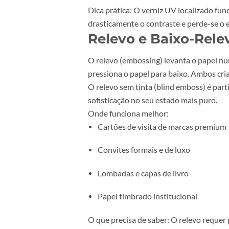
diferença ao toque, o verniz cria 
Onde funciona melhor:
Cartões de visita com o logót
Capas de catálogos e relatório
Flyers e brochuras premium
Embalagens de produtos de ga
Dica prática:
O verniz UV localiza
drasticamente o contraste e perde
Relevo e Baixo-R
O relevo (embossing) levanta o pa
pressiona o papel para baixo. Amb
O relevo sem tinta
(blind emboss) 