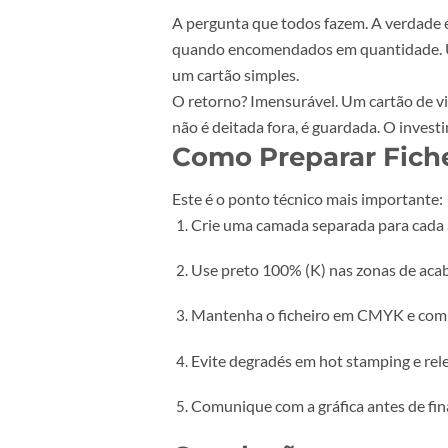
Brilhante
, Cores mais vivas, as
A combinação vencedora em 202
o acabamento mais pedido, e com r
Corte Especial (D
Nem tudo tem de ser retangular. O
brochuras com abas recortadas. É 
Dica prática:
Ao desenhar para co
elemento importante (texto, logót
Quanto Custam o
A pergunta que todos fazem. A ve
quando encomendados em quantidad
um cartão simples.