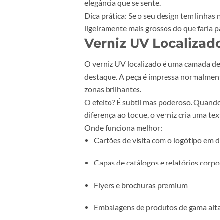
Detalhes em embalagens de co
Capas de livros de edição espec
O que precisa de saber:
O hot stam
o objetivo — o impacto vem do con
elegância que se sente.
Dica prática:
Se o seu design tem 
ligeiramente mais grossos do que 
Verniz UV Locali
O verniz UV localizado é uma cam
destaque. A peça é impressa norma
zonas brilhantes.
O efeito?
É subtil mas poderoso. Q