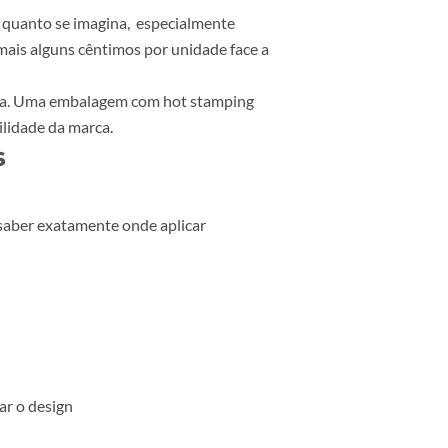
omocionais, flyers e menus de restaurante.
re o mate suave e o brilho pontual do verniz é
lmente
s de visita redondos, embalagens com janelas,
 convencionais.
e pelo menos 3mm entre o corte e qualquer
e fazer a diferença.
mas não tanto quanto se imagina, especialmente
tar apenas mais alguns cêntimos por unidade face a