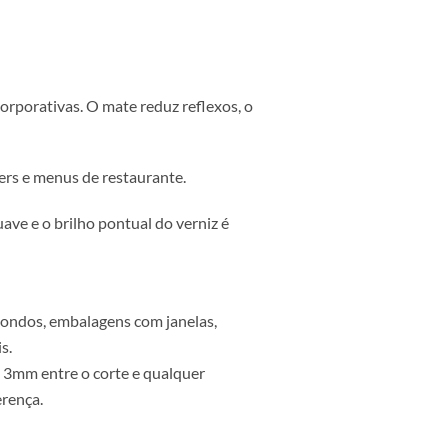
papéis finos, o efeito é quase imperceptível ou pode
?
imalistas ou corporativas. O mate reduz reflexos, o