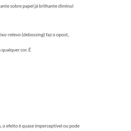
verniz brilhante sobre papel já brilhante diminui
mendar.
sional. O baixo-relevo (debossing) faz o opost,
a textura, sem qualquer cor. É