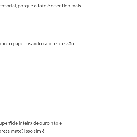
s metálicos ao material. Funcionam em cartões
experiência sensorial
, porque o tato é o sentido mais
diretamente sobre o papel, usando calor e pressão.