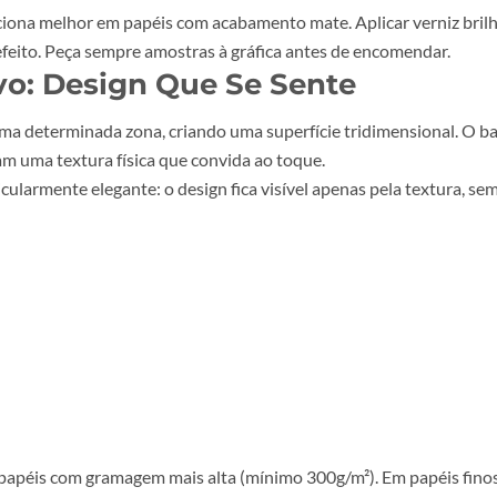
uma textura ligeiramente elevada.
ipo em destaque
s corporativos
ma alta
do funciona melhor em papéis com acabamento mate. Aplicar 
-se o efeito. Peça sempre amostras à gráfica antes de enco
elevo: Design Que Se Sente
pel numa determinada zona, criando uma superfície tridimen
os criam uma textura física que convida ao toque.
é particularmente elegante: o design fica visível apenas pel