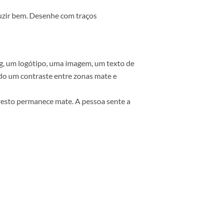
obrir uma superfície inteira de ouro não é
e cartolina preta mate? Isso sim é
não as reproduzir bem. Desenhe com traços
ficas do desig, um logótipo, uma imagem, um texto de
violeta, criando um contraste entre zonas mate e
am enquanto o resto permanece mate. A pessoa sente a