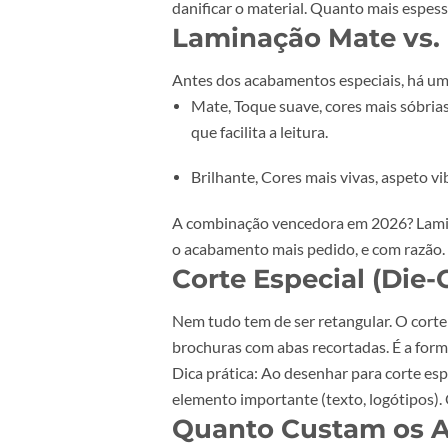
sofisticação no seu estado mais p
Onde funciona melhor:
Cartões de visita de marcas p
Convites formais e de luxo
Lombadas e capas de livro
Papel timbrado institucional
O que precisa de saber:
O relevo r
danificar o material. Quanto mais
Laminação Mate v
Antes dos acabamentos especiais
Mate
, Toque suave, cores mais
que facilita a leitura.