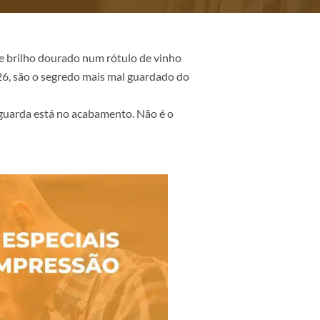
eparou naquele brilho dourado num rótulo de vinho
ssão
. E em 2026, são o segredo mais mal guardado do
 e um que se guarda está no acabamento. Não é o
ia.