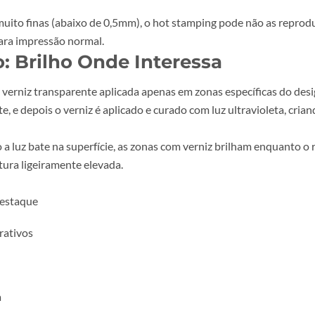
smética ou vinho
ial
ping funciona melhor em áreas pequenas e detalhes finos. C
traste entre o metálico e o papel. Um logótipo dourado sobr
linhas muito finas (abaixo de 0,5mm), o hot stamping pode 
faria para impressão normal.
zado: Brilho Onde Interessa
ada de verniz transparente aplicada apenas em zonas especí
lmente, e depois o verniz é aplicado e curado com luz ultra
uando a luz bate na superfície, as zonas com verniz brilh