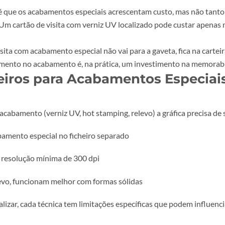
peto vibrante, sensação de energia. Ideal para materiais pr
6?
Laminação mate com verniz UV localizado. O contraste ent
azão. É elegante, moderno e tátil.
ie-Cut): Fora da Caixa, Litera
 corte especial permite criar formas personalizadas, cartõe
a forma mais direta de se destacar num monte de materiais
rte especial, mantenha sempre uma margem de segurança d
ipos). O corte mecânico tem tolerâncias, e um milímetro pod
s Acabamentos Especiais?
rdade é que os acabamentos especiais
acrescentam custo
, 
e. Um cartão de visita com verniz UV localizado pode cus