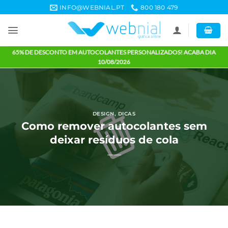
Skip
INFO@WEBNIAL.PT
800 180 479
to
content
65% DE DESCONTO EM AUTOCOLANTES PERSONALIZADOS! ACABA 
10/08/2026
DESIGN
,
DICAS
Como remover autocolantes se
deixar resíduos de cola