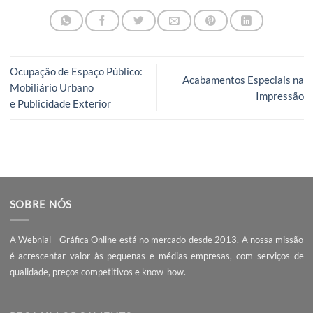
tempo no mesmo sítio. Em plásticos finos, mantenha mai
distância.
O álcool pode estragar alguma coisa?
Pode afectar certas pinturas, vernizes e plásticos. Teste
sempre num canto escondido. Em vidro e inox, costuma s
seguro.
WD-40 funciona?
Em muitos casos, sim, mas deixa resíduo oleoso. Depois 
de limpar bem com detergente, sobretudo se vai colar ou
autocolante.
Como remover autocolantes de carros sem
estragar o verniz?
Use calor, puxe devagar e limpe resíduos com produto