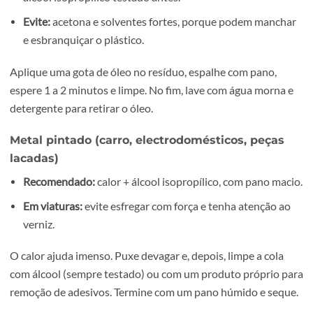
Cola teimosa:
álcool + pano e, só em último caso, um
raspador próprio para vidro (com cuidado).
No vidro, a cola costuma sair bem com álcool. Se o vidro t
película (fumado, protecção solar), evite lâminas e produ
agressivos.
Plástico (caixas, equipamentos, capas,
brinquedos)
Mais seguro:
calor suave + óleo (pouca quantidade) o
álcool isopropílico testado antes.
Evite:
acetona e solventes fortes, porque podem manc
e esbranquiçar o plástico.
Aplique uma gota de óleo no resíduo, espalhe com pano,
espere 1 a 2 minutos e limpe. No fim, lave com água morn