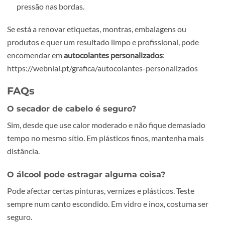
O que não fazer para não estragar a
superfície
Não use acetona em plásticos (risco elevado de manch
Não raspe com metal em superfícies pintadas, inox
escovado ou vidro com película.
Não encharque madeira, cartão ou equipamentos
electrónicos.
Não use esponjas abrasivas em superfícies delicadas.
Depois de remover: prepare a
superfície para um novo autocolant
Se vai aplicar um novo autocolante, faça esta limpeza final
Passe um pano com detergente suave e água morna
(remove óleo e resíduos).