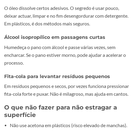
Depende do adesivo:
muitos autocolantes não foram
feitos para tecido.
Tente:
gelo para endurecer o adesivo e remover com
cuidado; depois, lavar.
Evite solventes fortes em tecido, pois pode manchar. Se f
uma peça valiosa, o mais seguro é optar por limpeza
profissional.
Truques que resultam quando a cola
teimosa
Calor + “rolar” a cola
Depois de aquecer, em vez de esfregar, use o dedo (com p
para “rolar” a cola. Muitas colas juntam-se em pequenas 
e saem sem riscar.