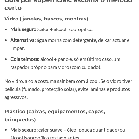
(ângulo baixo). Puxar para cima aumenta a probabilidade
rasgar e de ficar cola.
3) Remova os resíduos com o produto certo
Se ficar cola, aplique um dos métodos abaixo consoante a
superfície. Deixe actuar 30 a 120 segundos e limpe com p
É preferível repetir em camadas do que esfregar com forç
Guia por superfícies: escolha o mét
certo
Vidro (janelas, frascos, montras)
Mais seguro:
calor + álcool isopropílico.
Alternativa:
água morna com detergente, deixar actuar
limpar.