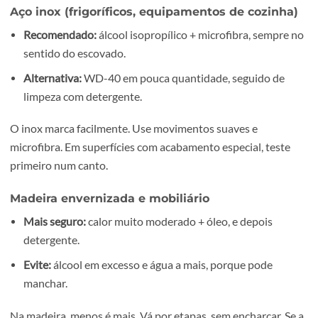
detergente para retirar o óleo.
Metal pintado (carro, electrodomésticos, peça
lacadas)
Recomendado:
calor + álcool isopropílico, com pano m
Em viaturas:
evite esfregar com força e tenha atenção 
verniz.
O calor ajuda imenso. Puxe devagar e, depois, limpe a col
com álcool (sempre testado) ou com um produto próprio
remoção de adesivos. Termine com um pano húmido e se
Aço inox (frigoríficos, equipamentos de cozinh
Recomendado:
álcool isopropílico + microfibra, sempr
sentido do escovado.