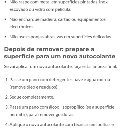
Óleo em micro dose
O óleo dissolve certos adesivos. O segredo é usar pouco,
deixar actuar, limpar e no fim desengordurar com deterge
Em plásticos, é dos métodos mais seguros.
Álcool isopropílico em passagens curtas
Humedeça o pano com álcool e passe várias vezes, sem
encharcar. Se o pano estiver morno, pode ajudar a acelera
processo.
Fita-cola para levantar resíduos pequenos
Em resíduos pequenos e secos, por vezes funciona pressi
fita-cola forte e puxar. Não é milagroso, mas ajuda em can