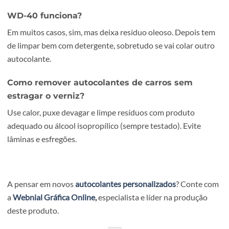
Seque completamente.
Passe um pano com álcool isopropílico (se a superfície
permitir), para remover gorduras.
Aplique o novo autocolante com técnica sem bolhas e
pressão nas bordas.
Se está a renovar etiquetas, montras, embalagens ou
produtos e quer um resultado limpo e profissional, pode
encomendar em
autocolantes personalizados
:
https://webnial.pt/grafica/autocolantes-personalizados
FAQs
O secador de cabelo é seguro?
Sim, desde que use calor moderado e não fique demasiad