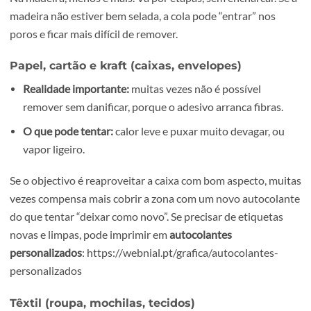
Alternativa:
WD-40 em pouca quantidade, seguido de
limpeza com detergente.
O inox marca facilmente. Use movimentos suaves e
microfibra. Em superfícies com acabamento especial, test
primeiro num canto.
Madeira envernizada e mobiliário
Mais seguro:
calor muito moderado + óleo, e depois
detergente.
Evite:
álcool em excesso e água a mais, porque pode
manchar.
Na madeira, menos é mais. Vá por etapas, sem encharcar. 
madeira não estiver bem selada, a cola pode “entrar” nos