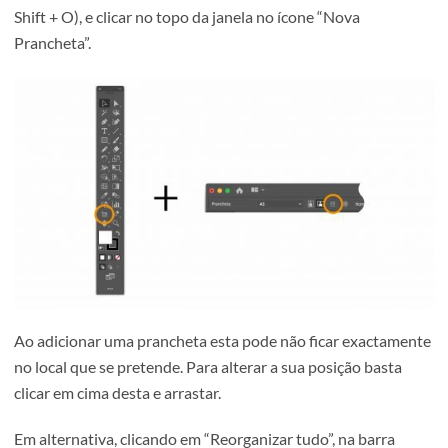
Surgirá uma nova janela com mais opções, entre as quais 
espaçamento entre pranchetas, organização e número de
colunas.
Como adicionar pranchetas num
documento já existente?
Existem inúmeras situações em que é necessário adicion
pranchetas num documento já existente. Para isso basta
clicar no ícone “Ferramenta Prancheta” (ou através do at
Shift + O), e clicar no topo da janela no ícone “Nova
Prancheta”.