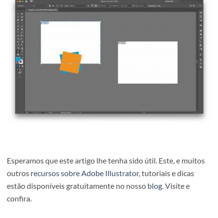
Ao mover a prancheta por predefinição a arte gráfica é
também movida juntamente com a esta. Ou seja, ao arras
prancheta para outro sítio da área de trabalho, o seu
conteúdo é também ele arrastado.