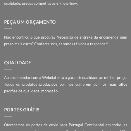
Esperamos que este artigo lhe tenha sido útil. Este, e mui
outros
recursos sobre Adobe Illustrator
, tutoriais e dicas
estão disponíveis gratuitamente no nosso
blog
. Visite e
confira.
Caso tenha alguma dúvida ou questão entre em contacto
connosco. A
Webnial Gráfica Online
está disponível para
ajudar.