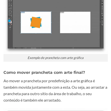
Suponhamos que se pretende alterar o nome das pranch
para “Página”. Então, voltando ao ícone “Ferramenta
Prancheta”, selecciona-se todas as pranchetas, e altera-se
campo “Nome” para “Página”. Automaticamente o nome 
várias pranchetas são alterados para “Página-1”, “Página-
“Página-3”, etc.
Mover pranchetas
A movimentação das pranchetas pode ser feita de forma l
Isto é útil nos casos em que se pretende reorganizar o es