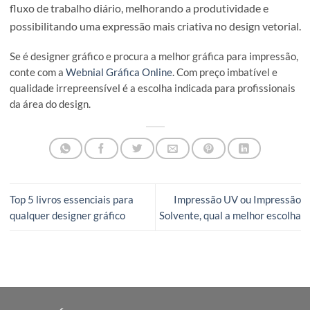
A capacidade de criar tabelas personalizadas com apenas
alguns cliques é uma mais-valia para designers e profissi
que frequentemente lidam com elementos tabulares nos 
projetos. A automação proporcionada por scripts no Ad
Illustrator não só economiza tempo, mas também reduz 
possibilidade de erros manuais.
Ao explorar a criação de tabelas personalizadas no Adob
Illustrator através de scripts, percebemos a importância 
automação no contexto do design gráfico. O exemplo prá
apresentado neste artigo oferece uma introdução acessív
escrita de scripts, permitindo aos utilizadores adaptar e
expandir conforme necessário. Utilizando esta abordage
possível integrar eficientemente a automação de tarefas 
fluxo de trabalho diário, melhorando a produtividade e
possibilitando uma expressão mais criativa no design veto