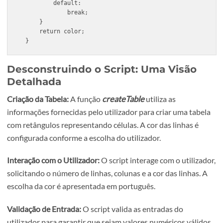
        case "verde":
            color.green = 255;
            break;
        case "azul":
            color.blue = 255;
            break;
        case "amarelo":
            color.red = 255;
            color.green = 255;
            break;
        case "laranja":
            color.red = 255;
            color.green = 165;
            break;
        default:
            break;
    }
    return color;
}