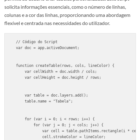
O Script em Destaque: Criando Tabe
Personalizadas
Vamos analisar um exemplo prático de script JavaScript 
permite ao usuário criar tabelas personalizadas. Este scri
solicita informações essenciais, como o número de linhas,
colunas e a cor das linhas, proporcionando uma abordag
flexível e centrada nas necessidades do utilizador.
// Código do Script
var doc = app.activeDocument;
function createTable(rows, cols, lineColor) {
    var cellWidth = doc.width / cols;
    var cellHeight = doc.height / rows;