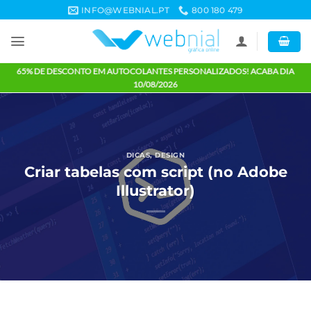
Skip
INFO@WEBNIAL.PT
800 180 479
to
content
65% DE DESCONTO EM AUTOCOLANTES PERSONALIZADOS! ACABA 
10/08/2026
DICAS
,
DESIGN
Criar tabelas com script (no Adob
Illustrator)