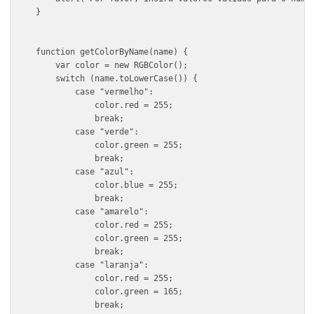
    var colorOptions = ["Vermelho", "Verde", "Azul
    var selectedColorIndex = parseInt(prompt("Esco
    if (selectedColorIndex >= 1 && selectedColorIn
        var selectedColor = getColorByName(colorOp
        createTable(parseInt(numRows), parseInt(nu
    } else {
        alert("Escolha inválida.");
    }
} else {
    alert("Por favor, insira valores válidos para 
}
function getColorByName(name) {
    var color = new RGBColor();
    switch (name.toLowerCase()) {
        case "vermelho":
            color.red = 255;
            break;