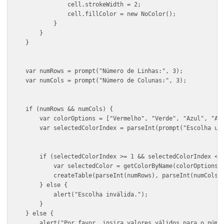
    var table = doc.layers.add();
    table.name = "Tabela";
    for (var i = 0; i < rows; i++) {
        for (var j = 0; j < cols; j++) {
            var cell = table.pathItems.rectangle(i
            cell.strokeColor = lineColor;
            cell.strokeWidth = 2;
            cell.fillColor = new NoColor();
        }
    }
}
var numRows = prompt("Número de Linhas:", 3);
var numCols = prompt("Número de Colunas:", 3);
if (numRows && numCols) {