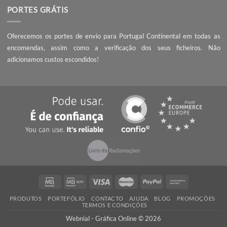
SOBRE NÓS
A Webnial - Gráfica Online está no mercado desde 2013. A nossa 
é acrescentar valor às pequenas e médias empresas, com serviç
qualidade, preços competitivos e know-how.
PEÇA UM ORÇAMENTO
Não encontrou o que procura? Necessita de entrega da encomend
prazo mais curto?
Contacte-nos
, seremos rápidos a responder!
QUALIDADE
Ao encomendar com a Webnial está a garantir qualidade ao melhor 
Todos os produtos produzidos por nós cumprem com os mais 