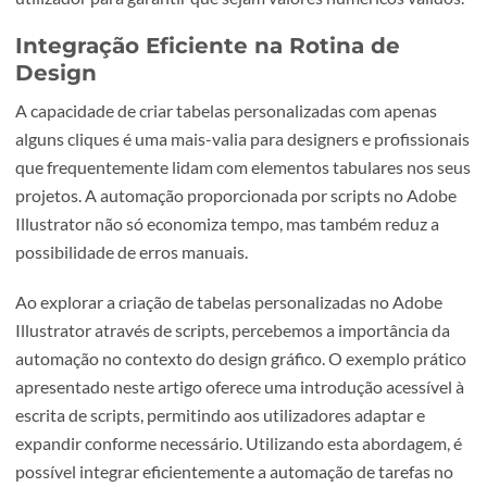
Desconstruindo o Script: Uma Visão
Detalhada
Criação da Tabela:
A função
createTable
utiliza as
informações fornecidas pelo utilizador para criar uma tab
com retângulos representando células. A cor das linhas é
configurada conforme a escolha do utilizador.
Interação com o Utilizador:
O script interage com o utiliz
solicitando o número de linhas, colunas e a cor das linhas
escolha da cor é apresentada em português.
Validação de Entrada:
O script valida as entradas do
utilizador para garantir que sejam valores numéricos váli
Integração Eficiente na Rotina de
Design