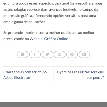
externa, displays de lojas e decoração de interiores. Por 
lado, a impressão solvente é adequada para banners, faix
outras aplicações externas onde a durabilidade é importa
mas a extrema precisão de cor e detalhe pode não ser tão
crítica.
A escolha entre impressão UV e impressão solvente é u
decisão que depende de vários fatores, incluindo qualida
durabilidade, impacto ambiental e custo. Ao considerar a
necessidades específicas do seu projeto e as expectativas
cliente, você pode tomar uma decisão informada que
equilibra todos esses aspectos. Seja qual for a escolha, a
as tecnologias representam avanços incríveis no campo 
impressão gráfica, oferecendo opções versáteis para uma
ampla gama de aplicações.