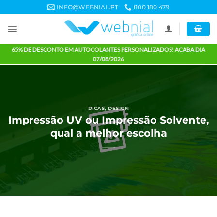
Skip
INFO@WEBNIAL.PT
800 180 479
to
content
65% DE DESCONTO EM AUTOCOLANTES PERSONALIZADOS! ACABA 
07/08/2026
DICAS
,
DESIGN
Impressão UV ou Impressão Solven
qual a melhor escolha