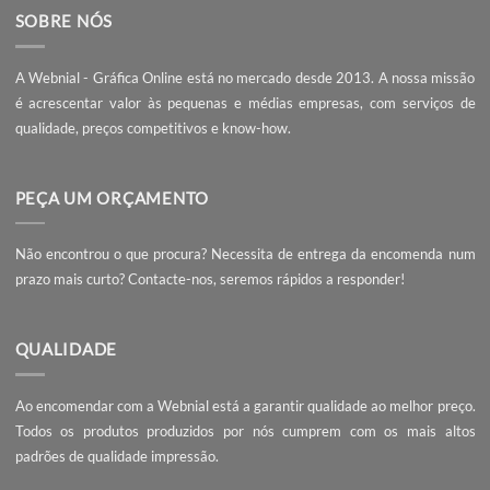
Se pretende imprimir com a melhor qualidade ao melhor
preço, confie na
Webnial Gráfica Online
.
Criar tabelas com script (no
Flyers na Era Digital: ser
Adobe Illustrator)
compe
SOBRE NÓS
A Webnial - Gráfica Online está no mercado desde 2013. A nossa 