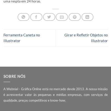
Quando o ficheiro concluir a exportação, deve aceder ao
website da
Webnial Gráfica Online
, e efectuar uma
encomenda.
Pode consultar o blog da Webnial Gráfica Online, se pro
dicas e curiosidades de design gráfico
como a cor Panton
2022
ou para tutoriais semelhantes a como criar cartazes
Canva dedicados a outros programas como o Illustrator 
Photoshop.