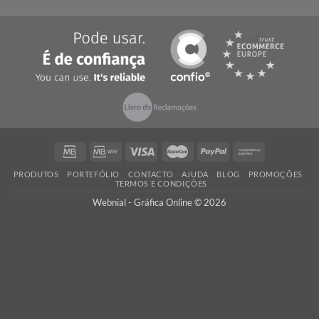
A Webnial - Gráfica Online está no mercado desde 2013. A nossa 
é acrescentar valor às pequenas e médias empresas, com serviç
qualidade, preços competitivos e know-how.
PEÇA UM ORÇAMENTO
Não encontrou o que procura? Necessita de entrega da encomend
prazo mais curto?
Contacte-nos
, seremos rápidos a responder!
QUALIDADE
Ao encomendar com a Webnial está a garantir qualidade ao melhor 
Todos os produtos produzidos por nós cumprem com os mais 
padrões de qualidade impressão.