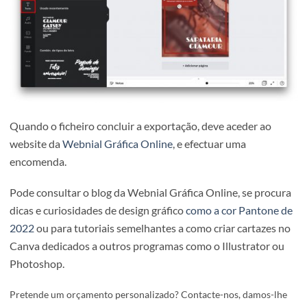
posicionado atrás do texto um elemento gráfico na forma
um retângulo, através do painel Elementos.
4. Exportação e Impressão do Cartaz
No ultimo passo do tutorial de como criar cartazes no Ca
deve exportar o seu ficheiro. Após todas as verificações, 
menu superior tem a opção de fazer download. Ao clicar i
surgir a janela de opções de exportação. Escolha o forma
“PDF para impressão” e não se esqueça de ativar a opção
“Marcas para corte e transbordo”.