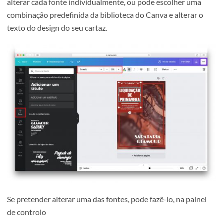
Para aplicar um filtro de transparência sobre a imagem d
fundo diminuímos o nível de transparência do elemento
gráfico até que a imagem fique visível e de forma a garant
que os elementos de texto que irão ser adicionados
permaneçam legíveis.
3. Adicionar elemento de texto
Para adicionar elementos de texto ao design deve ir ao pa
Texto no menu lateral esquerdo,
Neste painel pode escrever o texto que pretende inserir 
alterar cada fonte individualmente, ou pode escolher um
combinação predefinida da biblioteca do Canva e alterar 
texto do design do seu cartaz.