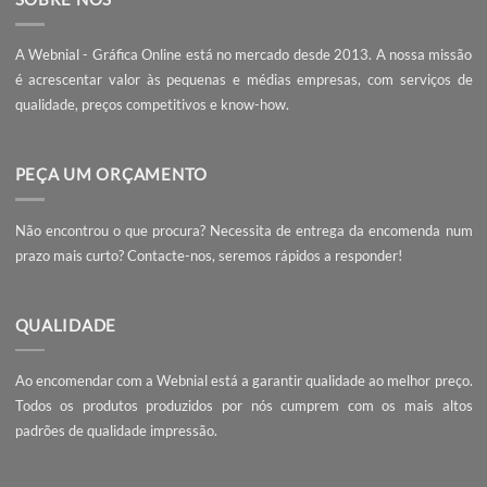
Quando finalizar o download basta proceder à impressão
seu marcador de livro. Para isso pode ir ao site da
Webnia
Gráfica Online
e efectuar a sua encomenda. Caso não
tenhamos o produto que procura, basta que entre em
contacto
connosco e solicite um orçamento. Seremos ráp
a responder.
Como Exportar no Photoshop
Diferenças entre 8 bits
em PDF
bits no Phot