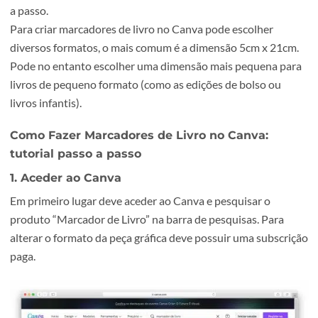
conhecer a sua marca e a sua empresa a novos clientes. J
para além de ser um produto útil que lhe irá ganhar expo
no mercado pode ainda optar por personalizar o seu
marcador de livro de variadas formas. Para aprender co
fazer marcadores de livro no Canva criámos um tutorial 
a passo.
Para criar marcadores de livro no Canva pode escolher
diversos formatos, o mais comum é a dimensão 5cm x 21
Pode no entanto escolher uma dimensão mais pequena p
livros de pequeno formato (como as edições de bolso ou
livros infantis).
Como Fazer Marcadores de Livro no Canva:
tutorial passo a passo
1. Aceder ao Canva