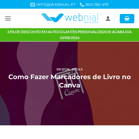
Skip
INFO@WEBNIAL.PT
800 180 479
to
content
65% DE DESCONTO EM AUTOCOLANTES PERSONALIZADOS! ACABA 
10/08/2026
DESIGN
,
DICAS
Como Fazer Marcadores de Livro 
Canva