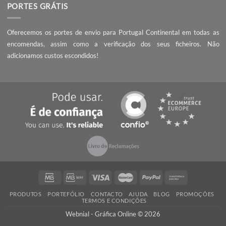
SOBRE NÓS
A Webnial - Gráfica Online está no mercado desde 2013. A nossa 
é acrescentar valor às pequenas e médias empresas, com serviç
qualidade, preços competitivos e know-how.
PEÇA UM ORÇAMENTO
Não encontrou o que procura? Necessita de entrega da encomend
prazo mais curto?
Contacte-nos
, seremos rápidos a responder!
QUALIDADE