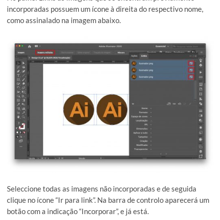
Para incorporar várias imagens simultaneamente, através 
painel, seleccionam-se as imagens pretendidas, e de seguida
acede-se ao painel Propriedades e escolhe-se a opção
Incorporar.
Incorporar várias imagens no Illustrator: painel Li
Uma segunda forma de incorporar múltiplas imagens
simultaneamente é através do painel Links
No painel Links as imagens que se encontram previamente
incorporadas possuem um ícone à direita do respectivo nom
como assinalado na imagem abaixo.