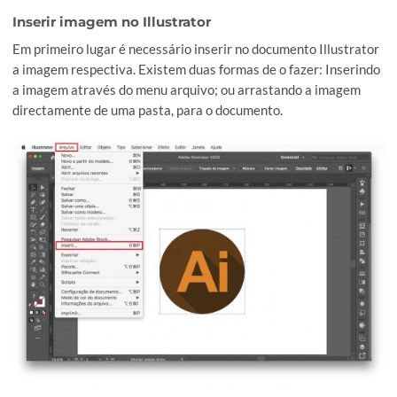
incorporar as múltiplas imagens ao documento. Isto é, em v
a imagem ser apresentada no Illustrator através dum cami
para uma pasta, se a imagem for incorporada passa a fazer 
daquele mesmo documento. Caso pretenda explorar mais
detalhadamente esta temática, pode verificar o artigo do n
blog como
incorporar imagens no Illustrator
.
Inserir imagem no Illustrator
Em primeiro lugar é necessário inserir no documento Illustr
a imagem respectiva. Existem duas formas de o fazer: Inser
a imagem através do menu arquivo; ou arrastando a image
directamente de uma pasta, para o documento.