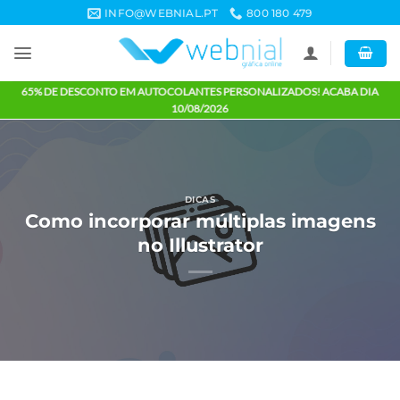
Skip
INFO@WEBNIAL.PT
800 180 479
to
content
65% DE DESCONTO EM AUTOCOLANTES PERSONALIZADOS! ACABA 
10/08/2026
DICAS
Como incorporar múltiplas image
no Illustrator