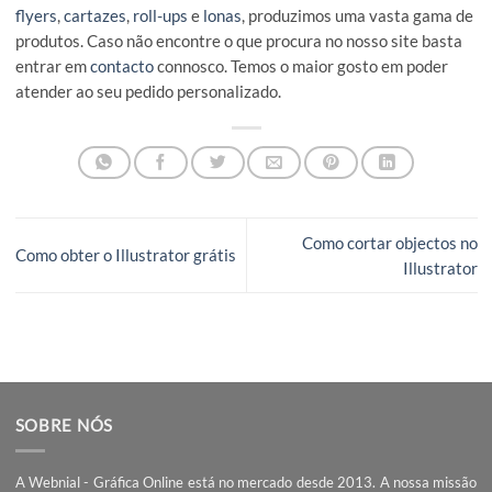
Para mais dicas e tutoriais de programas como o Illustrator,
Photoshop ou plataformas online como o Canva, pode consu
o nosso blog.
Se pretende imprimir as suas peças gráficas com qualidade 
preços competitivos, saiba que a
Webnial Gráfica Online
po
ajudar. Desde
cartões de visita
,
autocolantes personalizado
flyers
,
cartazes
,
roll-ups
e
lonas
, produzimos uma vasta gam
produtos. Caso não encontre o que procura no nosso site ba