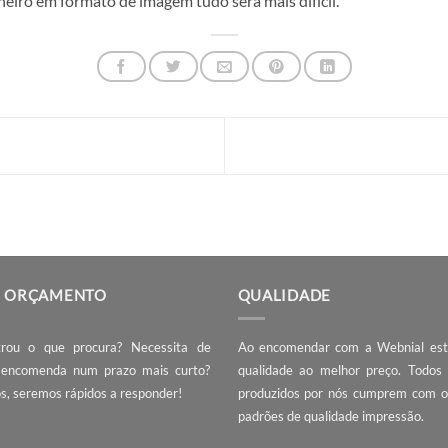
torial (PDF, EPS, SVG, AI) para impressão tem algumas va
das quais são:
s podem ser redimensionadas indefinidamente sem perda de 
 não estamos a aumentar o número de pixeis, mas sim a au
em a notar os pixeis.
ressão de um ficheiro vectorial permite uma maior definiç
icos podem não parecer tão precisos.
ros vectoriais pode ser editados. Isto significa que se pret
num ficheiro em formato de imagem tudo será mais difícil.