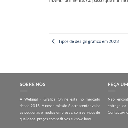
Enviar um ficheiro em formato ve
raster (JPEG, TIFF, PNG). Dentro 
Escalabilidade
: As artes gráfica
aumentarmos a imagem de tamanho,
imagem perca definição e se comec
Maior definição
: por norma a imp
textos e pequenos elementos gráf
Versatilidade
: Por norma os fichei
fazê-lo facilmente. Ao passo que 