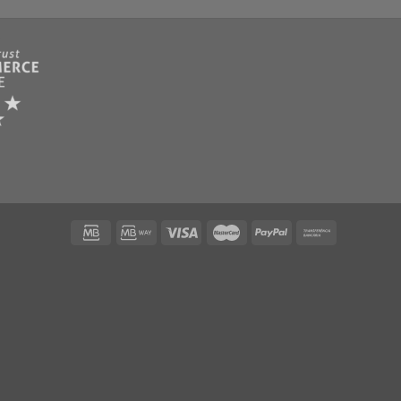
Adicionar texturas no Illustrator
PORTES GRÁTIS
a Webnial está a garantir
Oferecemos os portes de envio par
r preço. Todos os produtos
Continental em todas as encomen
 cumprem com os mais altos
como a verificação dos seus fich
 impressão.
adicionamos custos escondidos!