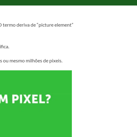
phone, etc. O termo deriva de “picture element”
ma cor específica.
nas, milhares ou mesmo milhões de pixeis.