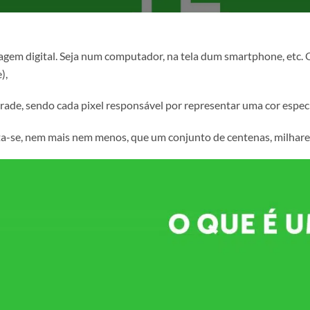
ma imagem digital. Seja num computador, na tela dum smart
 livre),
a de grade, sendo cada pixel responsável por representar u
 trata-se, nem mais nem menos, que um conjunto de cente