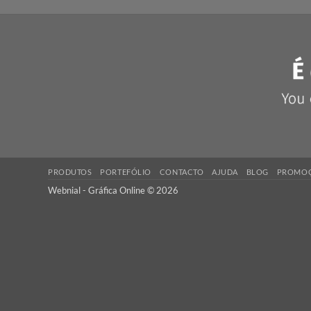
Tipos de design gráfico em 20
SOBRE NÓS
PE
A Webnial - Gráfica Online está no mercado
Não
desde 2013. A nossa missão é acrescentar valor
ent
às pequenas e médias empresas, com serviços de
Con
qualidade, preços competitivos e know-how.