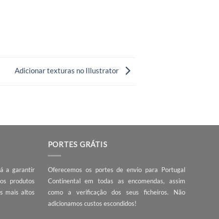
ntagens em comparação com um ficheiro em formato
qualidade. Nos documentos rasteirados ao
mentar o tamanho de cada pixel. Isto faz com que a
ão da imagem, ao passo que uma imagem raster os
ender alterar algum detalhe na arte gráfica, podemos