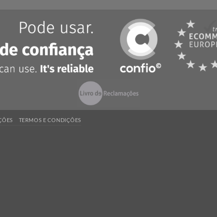
23
ÇA UM ORÇAMENTO
QUALIDADE
 encontrou o que procura? Necessita de
Ao encomendar com 
rega da encomenda num prazo mais curto?
qualidade ao melho
tacte-nos
, seremos rápidos a responder!
produzidos por nós
padrões de qualidade