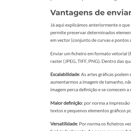
Qual a melhor r
A melhor resolução de uma imagem
explicámos noutro artigo a import
Caso envie o ficheiro em formato i
Online
recomendamos que envie na
permitem uma qualidade de image
Vantagens de envi
Já aqui explicámos anteriormente
permite preservar determinados e
em vector (conjunto de curvas e 