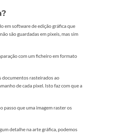
impressão numa gráfica?
sso e da distância a que será legível. Já aqui
erença entre PPI e DPI
), embora na
Webnial Gráfica
s usamos equipamentos de última geração, que
 gráfica?
umento criado em software de edição gráfica que
 as imagens não são guardadas em pixeis, mas sim