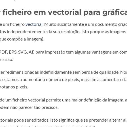
esolução de uma imagem para 
 para impressão depende muito do tamanho do formato impre
ância da distância de leitura em grandes formatos.
m standard na industria gráfica é de 300 PPI (ver aqui a
dif
 melhor qualidade que tem disponível, isto porque apena
m até 2400 dpi.
ar ficheiro em vectorial para
 o que é um ficheiro
vectorial
. Muito sucintamente é um doc
lementos independentemente da sua resolução. Isto porque
pontos que compõe a imagem).